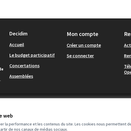
Decidim
Mon compte
Re
Accueil
Créer un compte
Act
Le budget participatif
Se connecter
Re
Concertations
Tél
de
Op
Assemblées
.
te web
rer la performance et les contenus du site. Les cookies nous permettent de
partir de nos canaux de médias sociaux.