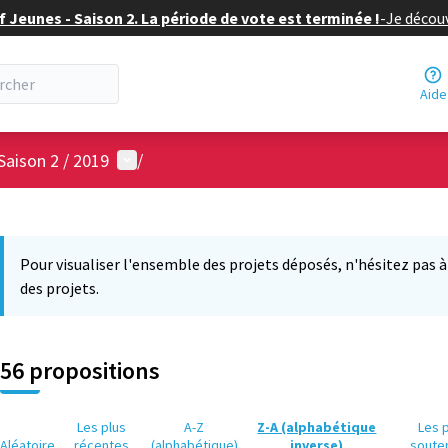
f Jeunes - Saison 2. La période de vote est terminée !
-
Je découv
Aide
Menu utilisateur
Saison 2 / 2019
/
 la carte
 suivant est une carte qui présente les éléments de cette page comm
Pour visualiser l'ensemble des projets déposés, n'hésitez pas à ut
des projets.
56 propositions
Les plus
A-Z
Z-A (alphabétique
Les 
Aléatoire
récentes
(alphabétique)
inverse)
soute