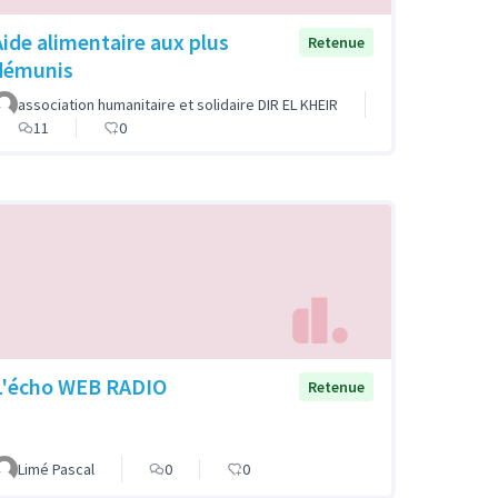
Aide alimentaire aux plus
Retenue
démunis
association humanitaire et solidaire DIR EL KHEIR
11
0
L'écho WEB RADIO
Retenue
Limé Pascal
0
0