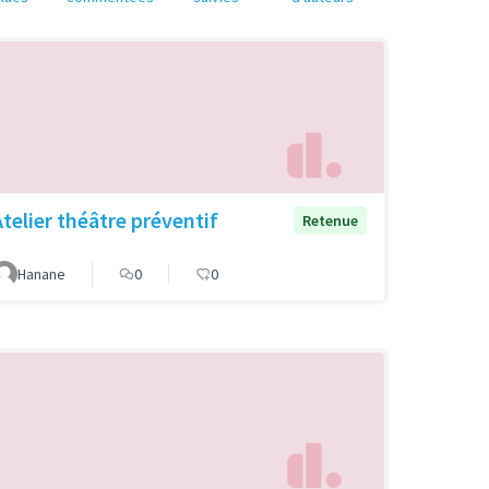
Atelier théâtre préventif
Retenue
Hanane
0
0