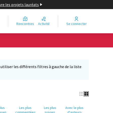
re les projets lauréats
Rencontres
Activité
Se connecter
Leaflet
|
©
OpenStreetMap
contributors
e des points de carte. L'élément peut être utilisé avec un lecteur
iliser les différents filtres à gauche de la liste
plus
Les plus
Les plus
Avec le plus
nues
commentées
suivies
d'auteurs