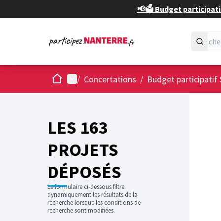
📢🗳️ Budget participati
Accueil
Menu principal
/
Concertations
/
Budget participatif 
Passer
L'élément
+
−
LES 163
PROJETS
DÉPOSÉS
Le formulaire ci-dessous filtre
dynamiquement les résultats de la
recherche lorsque les conditions de
recherche sont modifiées.