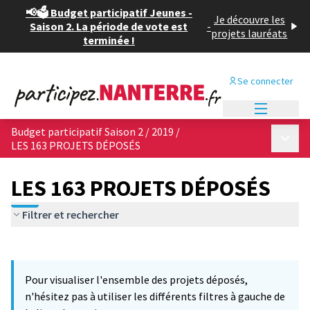
📢🗳️ Budget participatif Jeunes -
Je découvre les
Saison 2. La période de vote est
-
projets lauréats
terminée !
Se connecter
Menu princi
Budget participatif Saison 2 / 2019
/
Menu p
LES 163 PROJETS DÉPOSÉS
LES 163 PROJETS DÉPOSÉS
Filtrer et rechercher
Passer la carte
Leaflet
|
©
OpenStreetMap
contributors
L'élément suivant est une carte qui présente les éléments de cet
+
Pour visualiser l'ensemble des projets déposés,
−
n'hésitez pas à utiliser les différents filtres à gauche de