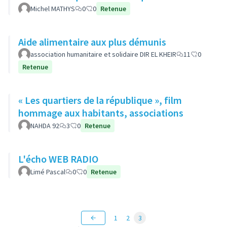
Michel MATHYS
0
0
Retenue
Aide alimentaire aux plus démunis
association humanitaire et solidaire DIR EL KHEIR
11
0
Retenue
« Les quartiers de la république », film
hommage aux habitants, associations
NAHDA 92
3
0
Retenue
L'écho WEB RADIO
Limé Pascal
0
0
Retenue
1
2
3