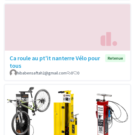
Ca roule au pt'it nanterre Vélo pour
Retenue
tous
hibabensaftah2@gmail.com
0
0