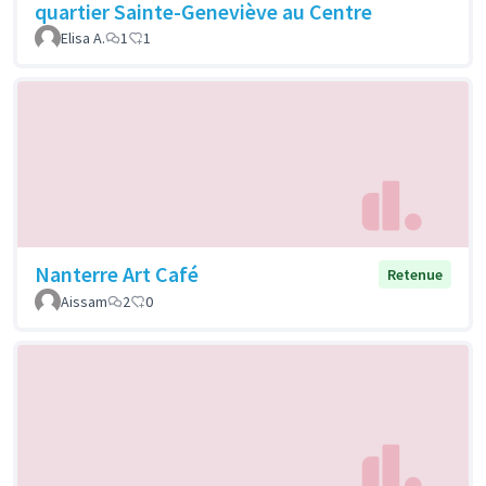
quartier Sainte-Geneviève au Centre
Elisa A.
1
1
Nanterre Art Café
Retenue
Aissam
2
0