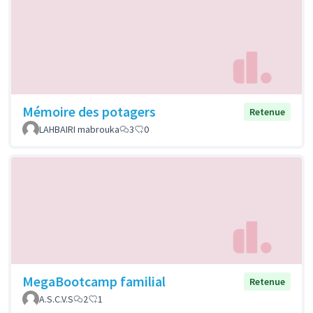
Mémoire des potagers
Retenue
LAHBAIRI mabrouka
3
0
MegaBootcamp familial
Retenue
A.S.C.V.S
2
1