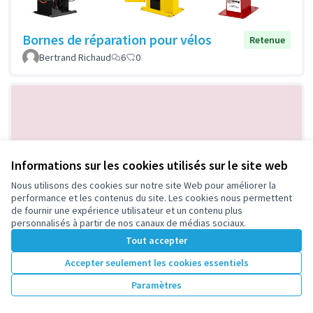
Bornes de réparation pour vélos
Retenue
Bertrand Richaud
6
0
Informations sur les cookies utilisés sur le site web
Nous utilisons des cookies sur notre site Web pour améliorer la
performance et les contenus du site. Les cookies nous permettent
Ateliers de brassage dans la grange à
Retenue
de fournir une expérience utilisateur et un contenu plus
personnalisés à partir de nos canaux de médias sociaux.
grains de la rue Silvy
Tout accepter
Philippe Converset
6
0
Accepter seulement les cookies essentiels
Paramètres