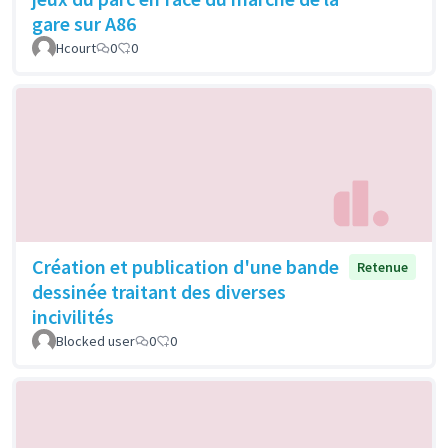
gare sur A86
Hcourt
0
0
Création et publication d'une bande
Retenue
dessinée traitant des diverses
incivilités
Blocked user
0
0