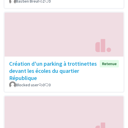
Bastien Breul
2
0
Création d'un parking à trottinettes
Retenue
devant les écoles du quartier
République
Blocked user
0
0