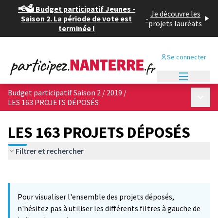
📢🗳️ Budget participatif Jeunes -
Je découvre les
Saison 2. La période de vote est
-
projets lauréats
terminée !
Se connecter
Menu princi
Budget participatif Saison 2 / 2019
/
Menu p
LES 163 PROJETS DÉPOSÉS
LES 163 PROJETS DÉPOSÉS
Filtrer et rechercher
Passer la carte
Leaflet
|
©
OpenStreetMap
contributors
12
L'élément suivant est une carte qui présente les éléments de cet
+
Pour visualiser l'ensemble des projets déposés,
−
n'hésitez pas à utiliser les différents filtres à gauche de