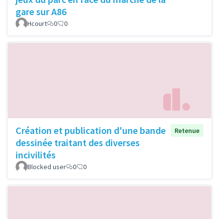
gare sur A86
Hcourt
0
0
Création et publication d'une bande
Retenue
dessinée traitant des diverses
incivilités
Blocked user
0
0