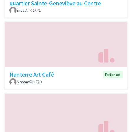
quartier Sainte-Geneviève au Centre
Elisa A.
1
1
Nanterre Art Café
Retenue
Aissam
2
0