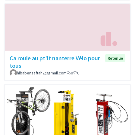
Ca roule au pt'it nanterre Vélo pour
Retenue
tous
hibabensaftah2@gmail.com
0
0