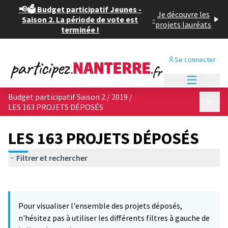
📢🗳️ Budget participatif Jeunes -
Je découvre les
Saison 2. La période de vote est
-
projets lauréats
terminée !
Se connecter
Menu princi
Budget participatif Saison 2 / 2019
/
Menu p
LES 163 PROJETS DÉPOSÉS
LES 163 PROJETS DÉPOSÉS
Filtrer et rechercher
Passer la carte
Leaflet
|
©
OpenStreetMap
contributors
12
L'élément suivant est une carte qui présente les éléments de cet
+
Pour visualiser l'ensemble des projets déposés,
−
n'hésitez pas à utiliser les différents filtres à gauche de