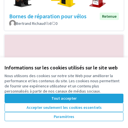
Bornes de réparation pour vélos
Retenue
Bertrand Richaud
6
0
Informations sur les cookies utilisés sur le site web
Nous utilisons des cookies sur notre site Web pour améliorer la
performance et les contenus du site. Les cookies nous permettent
Ateliers de brassage dans la grange à
Retenue
de fournir une expérience utilisateur et un contenu plus
personnalisés à partir de nos canaux de médias sociaux.
grains de la rue Silvy
Tout accepter
Philippe Converset
6
0
Accepter seulement les cookies essentiels
Paramètres