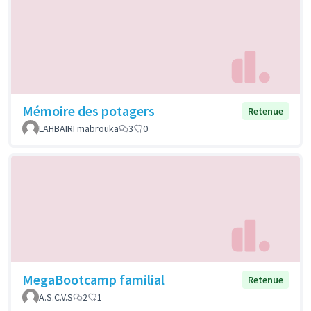
Mémoire des potagers
Retenue
LAHBAIRI mabrouka
3
0
MegaBootcamp familial
Retenue
A.S.C.V.S
2
1