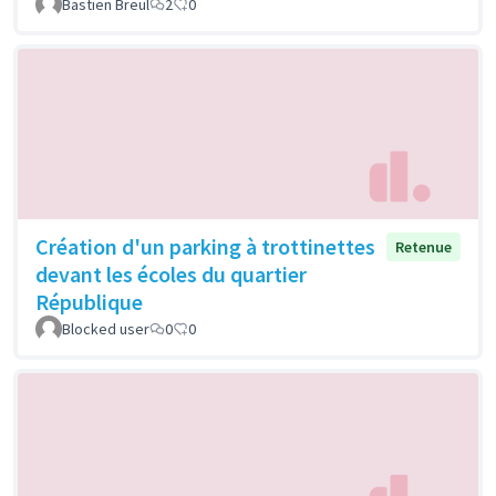
Bastien Breul
2
0
Création d'un parking à trottinettes
Retenue
devant les écoles du quartier
République
Blocked user
0
0