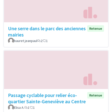
Une serre dans le parc des anciennes
Retenue
mairies
bauret jeanpaul
2
1
Passage cyclable pour relier éco-
Retenue
quartier Sainte-Geneviève au Centre
Elisa A.
1
1