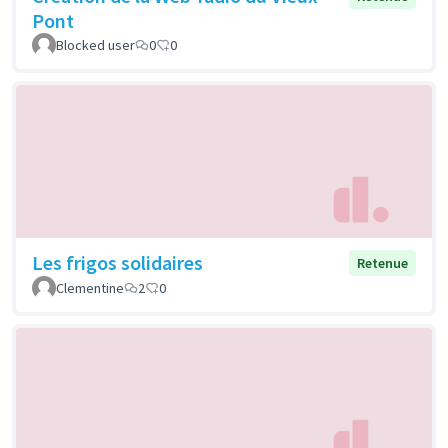
Pont
Blocked user
0
0
Les frigos solidaires
Retenue
Clementine
2
0