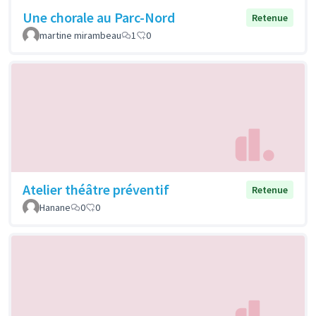
Une chorale au Parc-Nord
Retenue
martine mirambeau
1
0
Atelier théâtre préventif
Retenue
Hanane
0
0