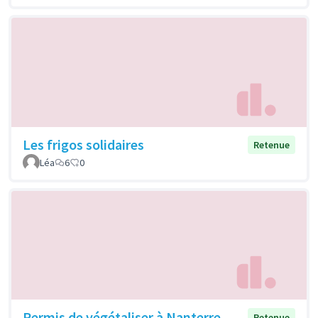
Les frigos solidaires
Retenue
Léa
6
0
Permis de végétaliser à Nanterre
Retenue