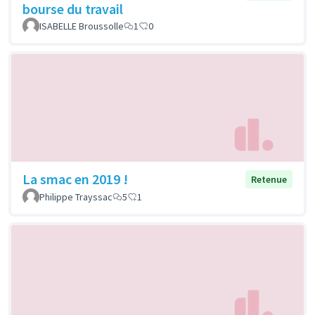
bourse du travail
ISABELLE Broussolle
1
0
La smac en 2019 !
Retenue
Philippe Trayssac
5
1