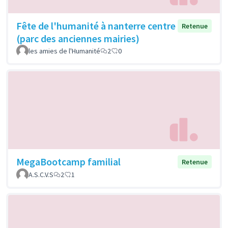
Fête de l'humanité à nanterre centre
Retenue
(parc des anciennes mairies)
les amies de l'Humanité
2
0
MegaBootcamp familial
Retenue
A.S.C.V.S
2
1