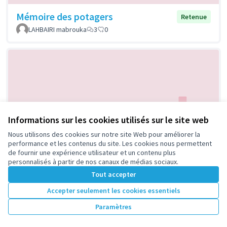
Mémoire des potagers
Retenue
LAHBAIRI mabrouka
3
0
Informations sur les cookies utilisés sur le site web
Nous utilisons des cookies sur notre site Web pour améliorer la
Cafés thématiques "un peu de
Retenue
performance et les contenus du site. Les cookies nous permettent
nature en ville"
de fournir une expérience utilisateur et un contenu plus
personnalisés à partir de nos canaux de médias sociaux.
LIENS INTERGENERATIONS92
1
0
Tout accepter
Accepter seulement les cookies essentiels
Paramètres