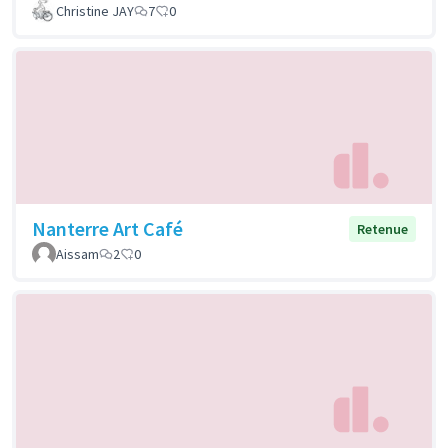
Christine JAY
7
0
Nanterre Art Café
Retenue
Aissam
2
0