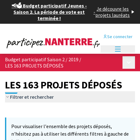
📢🗳️ Budget participatif Jeunes -
Je découvre les
Saison 2. La période de vote est
-
projets lauréats
terminée !
Se connecter
Menu princi
Budget participatif Saison 2 / 2019
/
Menu p
LES 163 PROJETS DÉPOSÉS
LES 163 PROJETS DÉPOSÉS
Filtrer et rechercher
Passer la carte
Leaflet
|
©
OpenStreetMap
contributors
12
L'élément suivant est une carte qui présente les éléments de cet
+
Pour visualiser l'ensemble des projets déposés,
−
n'hésitez pas à utiliser les différents filtres à gauche de