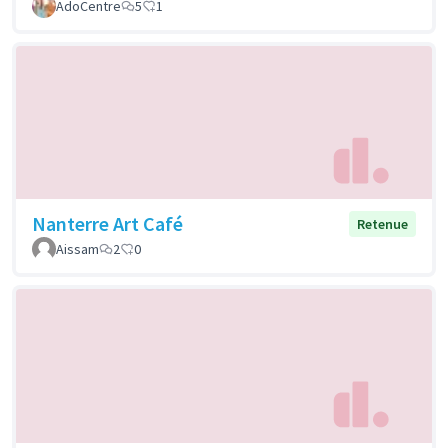
AdoCentre
5
1
Nanterre Art Café
Retenue
Aissam
2
0