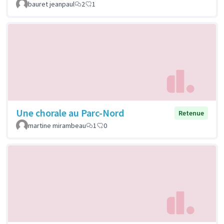
bauret jeanpaul
2
1
Une chorale au Parc-Nord
Retenue
martine mirambeau
1
0