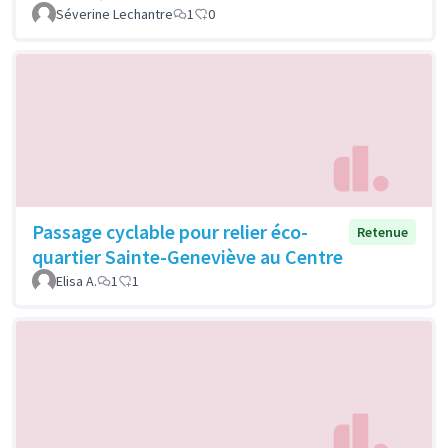
Séverine Lechantre
1
0
Passage cyclable pour relier éco-
Retenue
quartier Sainte-Geneviève au Centre
Elisa A.
1
1