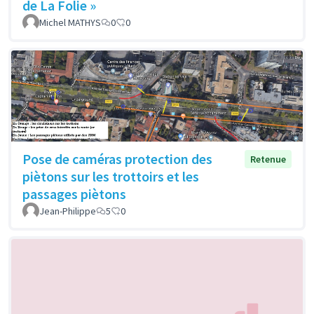
de La Folie »
Michel MATHYS
0
0
Pose de caméras protection des
Retenue
piètons sur les trottoirs et les
passages piètons
Jean-Philippe
5
0