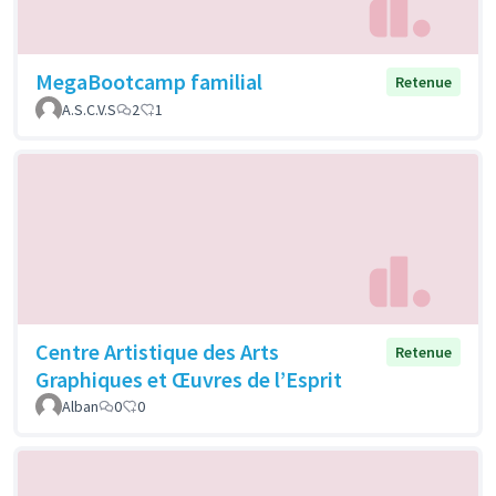
MegaBootcamp familial
Retenue
A.S.C.V.S
2
1
Centre Artistique des Arts
Retenue
Graphiques et Œuvres de l’Esprit
Alban
0
0