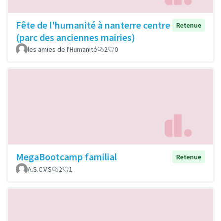
Fête de l'humanité à nanterre centre
Retenue
(parc des anciennes mairies)
les amies de l'Humanité
2
0
MegaBootcamp familial
Retenue
A.S.C.V.S
2
1