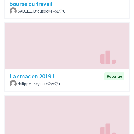
bourse du travail
ISABELLE Broussolle
1
0
La smac en 2019 !
Retenue
Philippe Trayssac
5
1