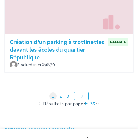
Création d'un parking à trottinettes
Retenue
devant les écoles du quartier
République
Blocked user
0
0
1
2
3
Résultats par page :
25
Voir toutes les propositions retirées