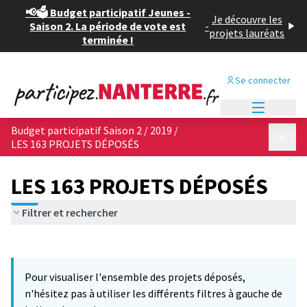
📢🗳️ Budget participatif Jeunes -
Je découvre les
Saison 2. La période de vote est
-
projets lauréats
terminée !
Se connecter
Menu princi
Budget participatif Saison 2 / 2019
/
Menu p
LES 163 PROJETS DÉPOSÉS
LES 163 PROJETS DÉPOSÉS
Filtrer et rechercher
Passer la carte
Leaflet
|
©
OpenStreetMap
contributors
6
L'élément suivant est une carte qui présente les éléments de cet
+
Pour visualiser l'ensemble des projets déposés,
−
n'hésitez pas à utiliser les différents filtres à gauche de