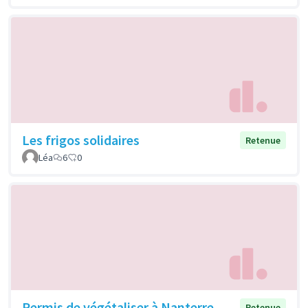
Les frigos solidaires
Retenue
Léa
6
0
Permis de végétaliser à Nanterre
Retenue