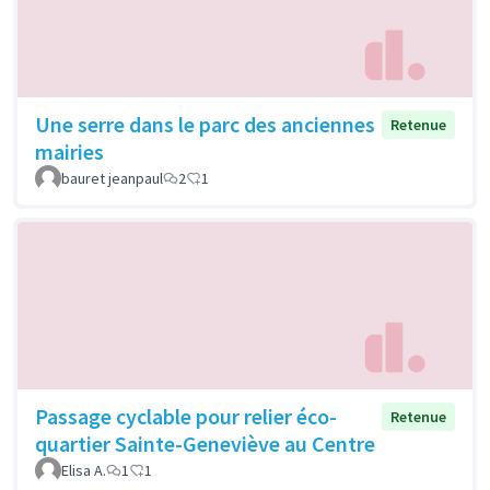
Une serre dans le parc des anciennes
Retenue
mairies
bauret jeanpaul
2
1
Passage cyclable pour relier éco-
Retenue
quartier Sainte-Geneviève au Centre
Elisa A.
1
1