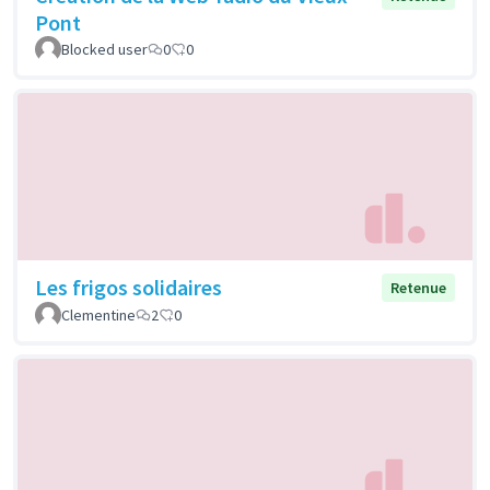
Pont
Blocked user
0
0
Les frigos solidaires
Retenue
Clementine
2
0