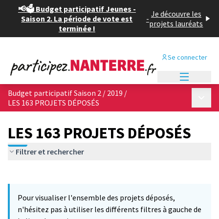
📢🗳️ Budget participatif Jeunes -
Je découvre les
Saison 2. La période de vote est
-
projets lauréats
terminée !
Se connecter
Menu princi
Budget participatif Saison 2 / 2019
/
Menu p
LES 163 PROJETS DÉPOSÉS
LES 163 PROJETS DÉPOSÉS
Filtrer et rechercher
Passer la carte
Leaflet
|
©
OpenStreetMap
contributors
L'élément suivant est une carte qui présente les éléments de cet
+
Pour visualiser l'ensemble des projets déposés,
−
n'hésitez pas à utiliser les différents filtres à gauche de