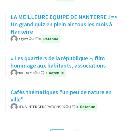
LA MEILLEURE EQUIPE DE NANTERRE ! =>
Un grand quiz en plein air tous les mois à
Nanterre
jagets
1
0
Retenue
« Les quartiers de la république », film
hommage aux habitants, associations
NAHDA 92
3
0
Retenue
Cafés thématiques "un peu de nature en
ville"
LIENS INTERGENERATIONS92
1
0
Retenue