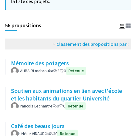
la liste des projets.
56 propositions
Classement des propositions par :
Mémoire des potagers
LAHBAIRI mabrouka
3
0
Retenue
Soutien aux animations en lien avec l'école
et les habitants du quartier Université
François Lechantre
0
0
Retenue
Café des beaux jours
Hélène VIDAUD
0
0
Retenue