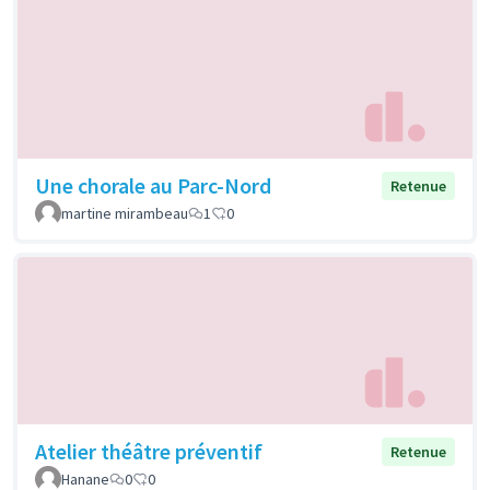
Une chorale au Parc-Nord
Retenue
martine mirambeau
1
0
Atelier théâtre préventif
Retenue
Hanane
0
0