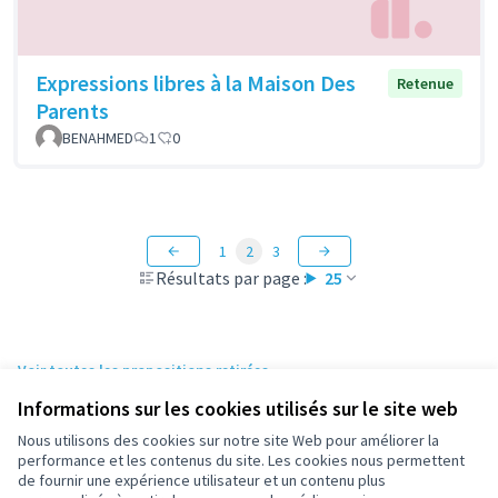
Expressions libres à la Maison Des
Retenue
Parents
BENAHMED
1
0
1
2
3
Résultats par page :
25
Voir toutes les propositions retirées
Informations sur les cookies utilisés sur le site web
Nous utilisons des cookies sur notre site Web pour améliorer la
Conditions d'utilisation
performance et les contenus du site. Les cookies nous permettent
Paramètres des cookies
de fournir une expérience utilisateur et un contenu plus
participez.nanterre.fr sur X
participez.nanterre.fr sur Facebook
participez.nanterre.fr sur Instagram
participez.nanterre.fr sur YouTube
participez.nanterre.fr sur GitHub