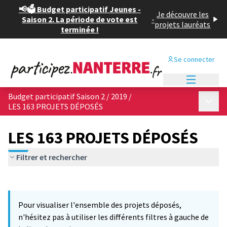
📢🗳️ Budget participatif Jeunes -
Je découvre les
Saison 2. La période de vote est
-
projets lauréats
terminée !
Se connecter
Menu princi
Budget participatif Saison 2 / 2019
/
Menu p
LES 163 PROJETS DÉPOSÉS
LES 163 PROJETS DÉPOSÉS
Filtrer et rechercher
Passer la carte
Leaflet
|
©
OpenStreetMap
contributors
L'élément suivant est une carte qui présente les éléments de cet
+
Pour visualiser l'ensemble des projets déposés,
−
n'hésitez pas à utiliser les différents filtres à gauche de