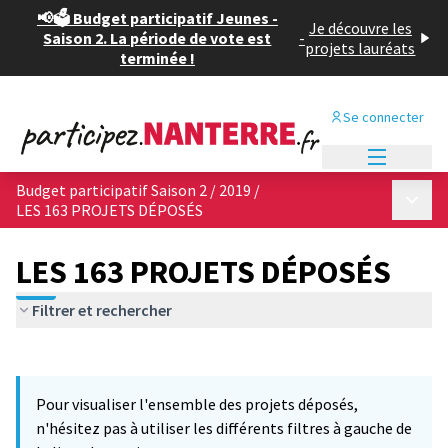
📢🗳️ Budget participatif Jeunes -
Je découvre les
Saison 2. La période de vote est
-
projets lauréats
terminée !
Se connecter
Menu princi
Budget participatif Saison 2 / 2019
/
Menu p
LES 163 PROJETS DÉPOSÉS
LES 163 PROJETS DÉPOSÉS
Filtrer et rechercher
Passer la carte
Leaflet
|
©
OpenStreetMap
contributors
12
L'élément suivant est une carte qui présente les éléments de cet
+
Pour visualiser l'ensemble des projets déposés,
−
n'hésitez pas à utiliser les différents filtres à gauche de