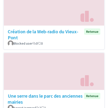
Création de la Web-radio du Vieux-
Retenue
Pont
Blocked user
0
0
Une serre dans le parc des anciennes
Retenue
mairies
bauret jeanpaul
2
1