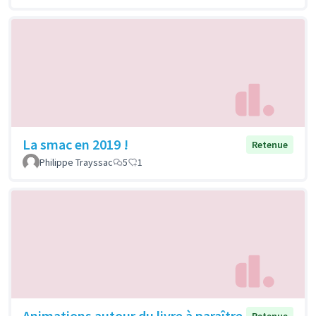
La smac en 2019 !
Retenue
Philippe Trayssac
5
1
Animations autour du livre à paraître