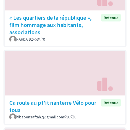
« Les quartiers de la république »,
Retenue
film hommage aux habitants,
associations
NAHDA 92
3
0
Ca roule au pt'it nanterre Vélo pour
Retenue
tous
hibabensaftah2@gmail.com
0
0