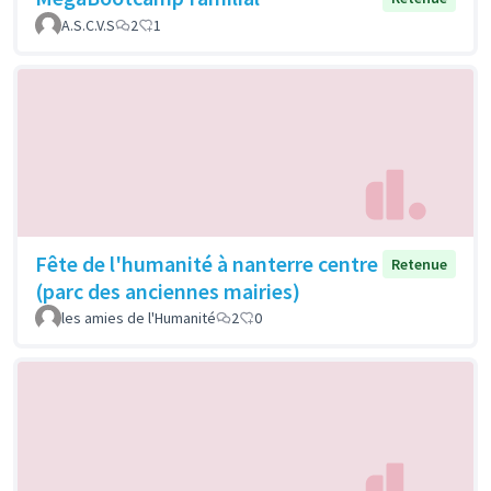
A.S.C.V.S
2
1
Fête de l'humanité à nanterre centre
Retenue
(parc des anciennes mairies)
les amies de l'Humanité
2
0