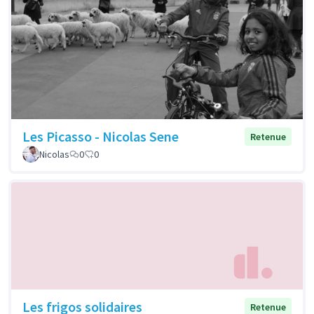
Les Picasso - Nicolas Sene
Retenue
Nicolas
0
0
Les frigos solidaires
Retenue