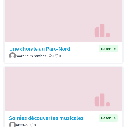
Une chorale au Parc-Nord
Retenue
martine mirambeau
1
0
Soirées découvertes musicales
Retenue
Aïssi
2
0