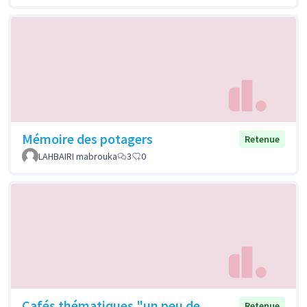
Mémoire des potagers
Retenue
LAHBAIRI mabrouka
3
0
Cafés thématiques "un peu de
Retenue