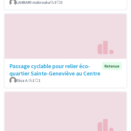
LAHBAIRI mabrouka
3
0
Passage cyclable pour relier éco-
Retenue
quartier Sainte-Geneviève au Centre
Elisa A.
1
1