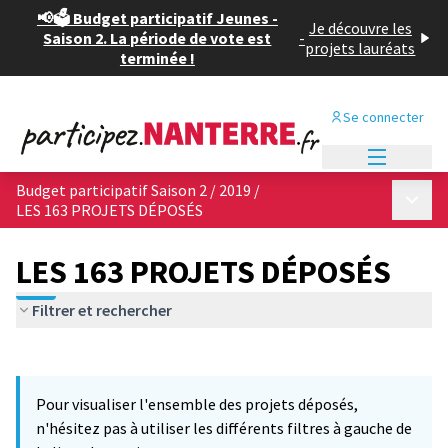
📢🗳️ Budget participatif Jeunes -
Je découvre les
Saison 2. La période de vote est
-
projets lauréats
terminée !
Se connecter
Menu princi
Budget participatif Saison 2 / 2019
/
Menu p
LES 163 PROJETS DÉPOSÉS
LES 163 PROJETS DÉPOSÉS
Filtrer et rechercher
Passer la carte
Leaflet
|
©
OpenStreetMap
contributors
L'élément suivant est une carte qui présente les éléments de cet
+
Pour visualiser l'ensemble des projets déposés,
−
n'hésitez pas à utiliser les différents filtres à gauche de