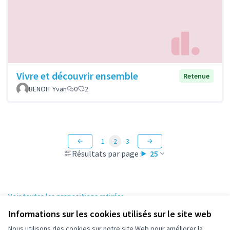
Vivre et découvrir ensemble
Retenue
BENOIT Yvan
0
2
1
2
3
Résultats par page :
25
Voir toutes les propositions retirées
Informations sur les cookies utilisés sur le site web
Nous utilisons des cookies sur notre site Web pour améliorer la