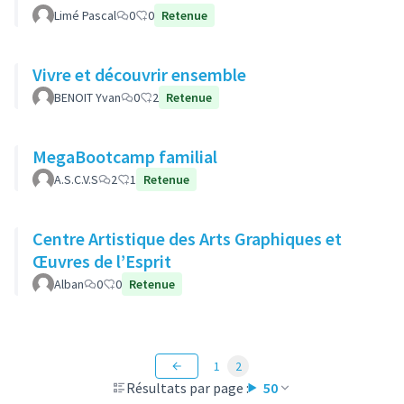
Limé Pascal
0
0
Retenue
Vivre et découvrir ensemble
BENOIT Yvan
0
2
Retenue
MegaBootcamp familial
A.S.C.V.S
2
1
Retenue
Centre Artistique des Arts Graphiques et
Œuvres de l’Esprit
Alban
0
0
Retenue
1
2
Résultats par page :
50