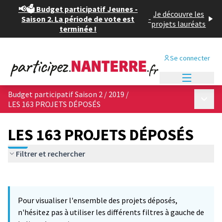
📢🗳️ Budget participatif Jeunes -
Je découvre les
Saison 2. La période de vote est
-
projets lauréats
terminée !
Se connecter
Menu princi
Budget participatif Saison 2 / 2019
/
Menu p
LES 163 PROJETS DÉPOSÉS
LES 163 PROJETS DÉPOSÉS
Filtrer et rechercher
Passer la carte
Leaflet
|
©
OpenStreetMap
contributors
L'élément suivant est une carte qui présente les éléments de cet
+
Pour visualiser l'ensemble des projets déposés,
−
n'hésitez pas à utiliser les différents filtres à gauche de