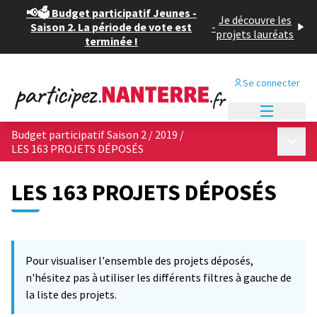
📢🗳️ Budget participatif Jeunes -
Je découvre les
Saison 2. La période de vote est
-
projets lauréats
terminée !
Se connecter
Menu princi
Budget participatif Saison 2 / 2019
/
Menu p
LES 163 PROJETS DÉPOSÉS
LES 163 PROJETS DÉPOSÉS
Passer la carte
Leaflet
|
©
OpenStreetMap
contributors
L'élément suivant est une carte qui présente les éléments de cet
+
Pour visualiser l'ensemble des projets déposés,
−
n'hésitez pas à utiliser les différents filtres à gauche de
la liste des projets.