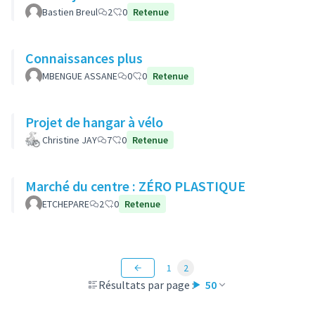
Bastien Breul
2
0
Retenue
Connaissances plus
MBENGUE ASSANE
0
0
Retenue
Projet de hangar à vélo
Christine JAY
7
0
Retenue
Marché du centre : ZÉRO PLASTIQUE
ETCHEPARE
2
0
Retenue
1
2
Résultats par page :
50