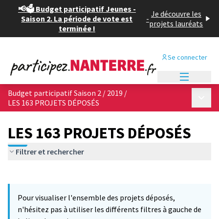
📢🗳️ Budget participatif Jeunes -
Je découvre les
Saison 2. La période de vote est
-
projets lauréats
terminée !
Se connecter
Menu princi
Budget participatif Saison 2 / 2019
/
Menu p
LES 163 PROJETS DÉPOSÉS
LES 163 PROJETS DÉPOSÉS
Filtrer et rechercher
Passer la carte
Leaflet
|
©
OpenStreetMap
contributors
L'élément suivant est une carte qui présente les éléments de cet
+
Pour visualiser l'ensemble des projets déposés,
−
n'hésitez pas à utiliser les différents filtres à gauche de