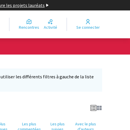
re les projets lauréats
Rencontres
Activité
Se connecter
Leaflet
|
©
OpenStreetMap
contributors
e des points de carte. L'élément peut être utilisé avec un lecteur
iliser les différents filtres à gauche de la liste
plus
Les plus
Les plus
Avec le plus
nues
commentées
suivies
d'auteurs