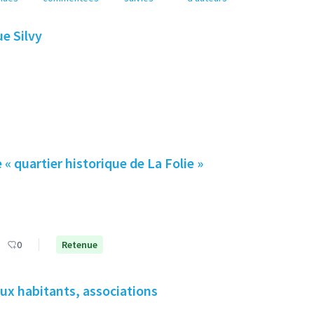
ue Silvy
 « quartier historique de La Folie »
0
Retenue
aux habitants, associations