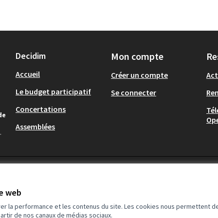
Decidim
Mon compte
Re
Accueil
Créer un compte
Act
Le budget participatif
Se connecter
Re
Concertations
Tél
de
Op
Assemblées
.
te web
rer la performance et les contenus du site. Les cookies nous permettent de
partir de nos canaux de médias sociaux.