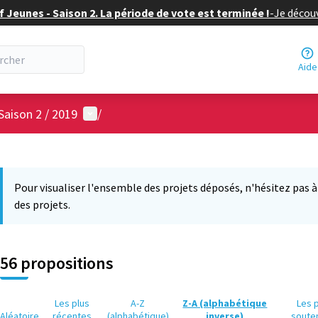
f Jeunes - Saison 2. La période de vote est terminée !
-
Je découv
Aide
Menu utilisateur
Saison 2 / 2019
/
 la carte
 suivant est une carte qui présente les éléments de cette page comm
Pour visualiser l'ensemble des projets déposés, n'hésitez pas à ut
des projets.
56 propositions
Les plus
A-Z
Z-A (alphabétique
Les 
Aléatoire
récentes
(alphabétique)
inverse)
soute