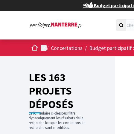
📢🗳️ Budget participati
Accueil
Menu principal
/
Concertations
/
Budget participatif 
Passer
L'élément
+
−
LES 163
PROJETS
DÉPOSÉS
Le formulaire ci-dessous filtre
dynamiquement les résultats de la
recherche lorsque les conditions de
recherche sont modifiées.