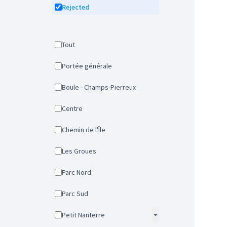
Rejected
Tout
Portée générale
Boule - Champs-Pierreux
Centre
Chemin de l'Île
Les Groues
Parc Nord
Parc Sud
Petit Nanterre