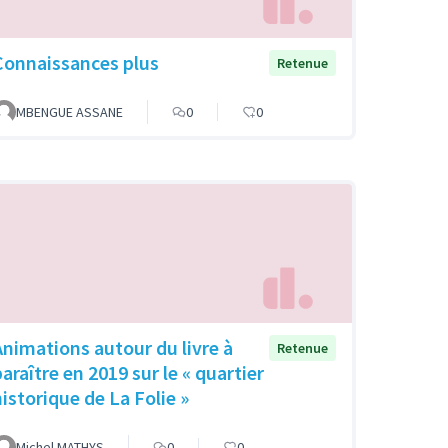
Connaissances plus
Retenue
MBENGUE ASSANE
0
0
Animations autour du livre à
Retenue
araître en 2019 sur le « quartier
historique de La Folie »
Michel MATHYS
0
0