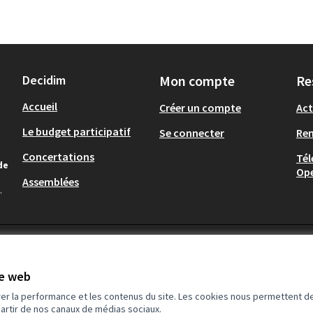
Decidim
Mon compte
Re
Accueil
Créer un compte
Act
Le budget participatif
Se connecter
Re
Concertations
Tél
de
Op
Assemblées
.
te web
rer la performance et les contenus du site. Les cookies nous permettent de
partir de nos canaux de médias sociaux.