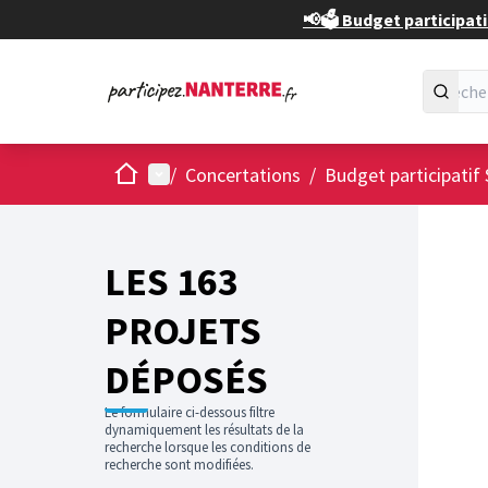
📢🗳️ Budget participati
Accueil
Menu principal
/
Concertations
/
Budget participatif 
Passer
L'élément
+
−
LES 163
PROJETS
DÉPOSÉS
Le formulaire ci-dessous filtre
dynamiquement les résultats de la
recherche lorsque les conditions de
recherche sont modifiées.