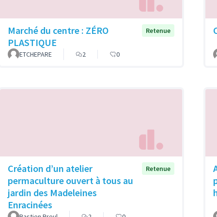
Marché du centre : ZÉRO
Retenue
PLASTIQUE
ETCHEPARE
2
0
Création d’un atelier
Retenue
permaculture ouvert à tous au
p
jardin des Madeleines
Enracinées
Bastien Breul
2
0