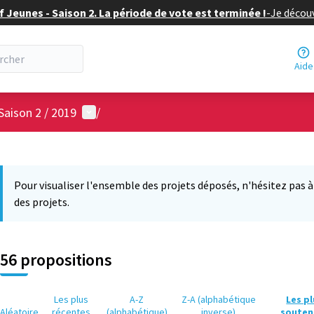
f Jeunes - Saison 2. La période de vote est terminée !
-
Je découv
Aide
Menu utilisateur
Saison 2 / 2019
/
 la carte
 suivant est une carte qui présente les éléments de cette page comm
Pour visualiser l'ensemble des projets déposés, n'hésitez pas à ut
des projets.
56 propositions
Les plus
A-Z
Z-A (alphabétique
Les p
Aléatoire
récentes
(alphabétique)
inverse)
souten