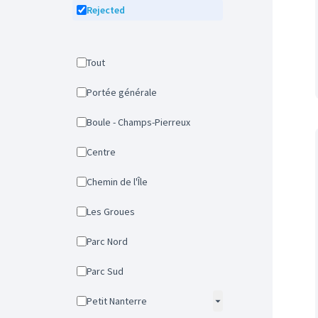
Rejected
Tout
Portée générale
Boule - Champs-Pierreux
Centre
Chemin de l'Île
Les Groues
Parc Nord
Parc Sud
Petit Nanterre