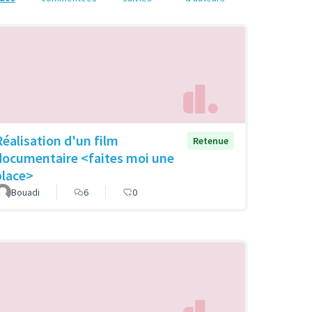
Réalisation d'un film
Retenue
documentaire <faites moi une
place>
Bouadi
6
0