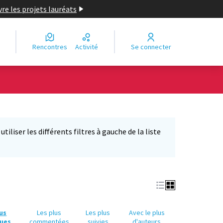
re les projets lauréats
Rencontres
Activité
Se connecter
Leaflet
|
©
OpenStreetMap
contributors
e des points de carte. L'élément peut être utilisé avec un lecteur
iliser les différents filtres à gauche de la liste
lus
Les plus
Les plus
Avec le plus
ues
commentées
suivies
d'auteurs