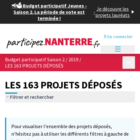
📢🗳️ Budget participatif Jeunes -
Je découvre les
Saison 2. La période de vote est
-
projets lauréats
terminée !
Se connecter
Menu princi
Budget participatif Saison 2 / 2019
/
Menu p
LES 163 PROJETS DÉPOSÉS
LES 163 PROJETS DÉPOSÉS
Filtrer et rechercher
Passer la carte
Leaflet
|
©
OpenStreetMap
contributors
L'élément suivant est une carte qui présente les éléments de cet
+
Pour visualiser l'ensemble des projets déposés,
−
n'hésitez pas à utiliser les différents filtres à gauche de