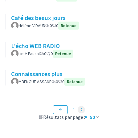
Café des beaux jours
Hélène VIDAUD
0
0
Retenue
L'écho WEB RADIO
Limé Pascal
0
0
Retenue
Connaissances plus
MBENGUE ASSANE
0
0
Retenue
1
2
Résultats par page :
50