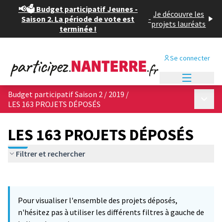
📢🗳️ Budget participatif Jeunes -
Je découvre les
Saison 2. La période de vote est
-
projets lauréats
terminée !
Se connecter
Menu princi
Budget participatif Saison 2 / 2019
/
Menu p
LES 163 PROJETS DÉPOSÉS
LES 163 PROJETS DÉPOSÉS
Filtrer et rechercher
Passer la carte
Leaflet
|
©
OpenStreetMap
contributors
3
L'élément suivant est une carte qui présente les éléments de cet
+
Pour visualiser l'ensemble des projets déposés,
−
n'hésitez pas à utiliser les différents filtres à gauche de