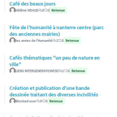
Café des beaux jours
Hélène VIDAUD
0
0
Retenue
Fête de l'humanité à nanterre centre (parc
des anciennes mairies)
les amies de l'Humanité
2
0
Retenue
Cafés thématiques "un peu de nature en
ville"
LIENS INTERGENERATIONS92
1
0
Retenue
Création et publication d'une bande
dessinée traitant des diverses incivilités
Blocked user
0
0
Retenue