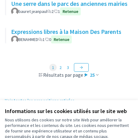
Une serre dans le parc des anciennes mairies
bauret jeanpaul
2
1
Retenue
Expressions libres à la Maison Des Parents
BENAHMED
1
0
Retenue
1
2
3
Résultats par page :
25
Voir toutes les propositions retirées
Informations sur les cookies utilisés sur le site web
Nous utilisons des cookies sur notre site Web pour améliorer la
Conditions d'utilisation
performance et les contenus du site. Les cookies nous permettent
Paramètres des cookies
de fournir une expérience utilisateur et un contenu plus
participez.nanterre.fr sur X
participez.nanterre.fr sur Facebook
participez.nanterre.fr sur Instagram
participez.nanterre.fr sur YouTube
participez.nanterre.fr sur GitHub
personnalisés à partir de nos canaux de médias sociaux.