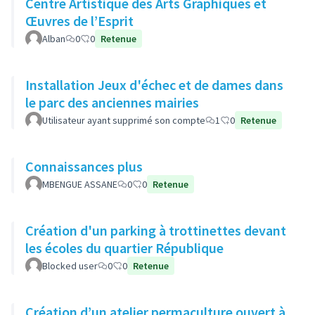
Centre Artistique des Arts Graphiques et
Œuvres de l’Esprit
Alban
0
0
Retenue
Installation Jeux d'échec et de dames dans
le parc des anciennes mairies
Utilisateur ayant supprimé son compte
1
0
Retenue
Connaissances plus
MBENGUE ASSANE
0
0
Retenue
Création d'un parking à trottinettes devant
les écoles du quartier République
Blocked user
0
0
Retenue
Création d’un atelier permaculture ouvert à