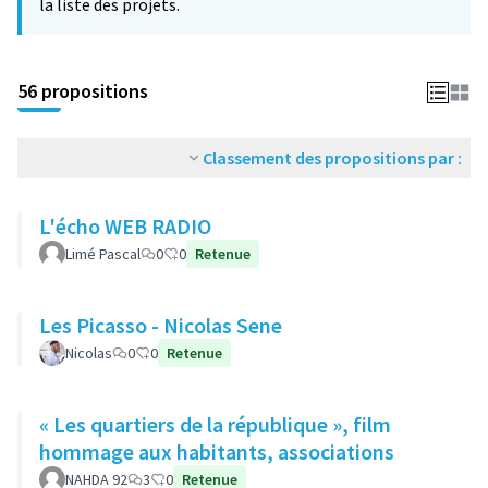
la liste des projets.
56 propositions
Classement des propositions par :
L'écho WEB RADIO
Limé Pascal
0
0
Retenue
Les Picasso - Nicolas Sene
Nicolas
0
0
Retenue
« Les quartiers de la république », film
hommage aux habitants, associations
NAHDA 92
3
0
Retenue