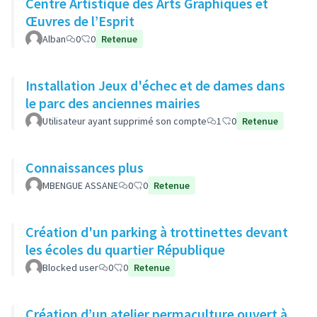
Centre Artistique des Arts Graphiques et
Œuvres de l’Esprit
Alban
0
0
Retenue
Installation Jeux d'échec et de dames dans
le parc des anciennes mairies
Utilisateur ayant supprimé son compte
1
0
Retenue
Connaissances plus
MBENGUE ASSANE
0
0
Retenue
Création d'un parking à trottinettes devant
les écoles du quartier République
Blocked user
0
0
Retenue
Création d’un atelier permaculture ouvert à