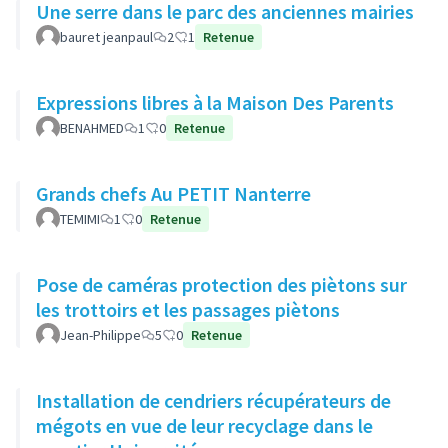
Une serre dans le parc des anciennes mairies
bauret jeanpaul
2
1
Retenue
Expressions libres à la Maison Des Parents
BENAHMED
1
0
Retenue
Grands chefs Au PETIT Nanterre
TEMIMI
1
0
Retenue
Pose de caméras protection des piètons sur
les trottoirs et les passages piètons
Jean-Philippe
5
0
Retenue
Installation de cendriers récupérateurs de
mégots en vue de leur recyclage dans le