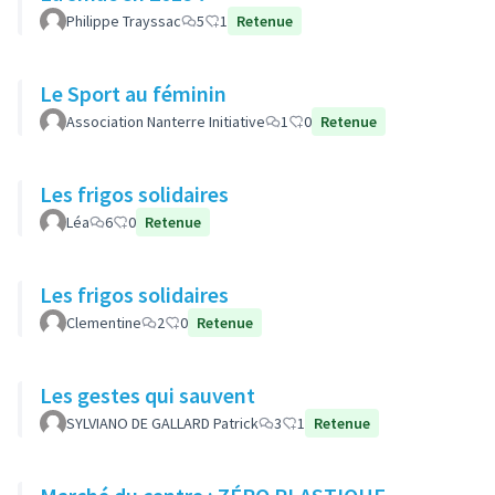
Philippe Trayssac
5
1
Retenue
Le Sport au féminin
Association Nanterre Initiative
1
0
Retenue
Les frigos solidaires
Léa
6
0
Retenue
Les frigos solidaires
Clementine
2
0
Retenue
Les gestes qui sauvent
SYLVIANO DE GALLARD Patrick
3
1
Retenue