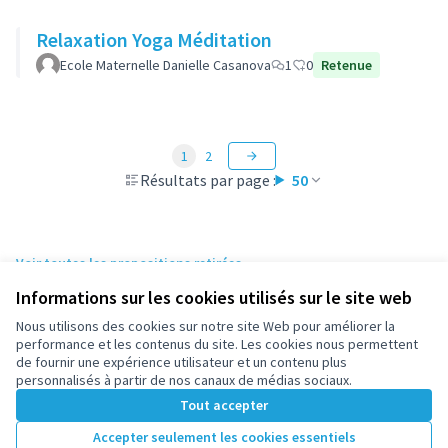
Relaxation Yoga Méditation
Ecole Maternelle Danielle Casanova
1
0
Retenue
1
2
Résultats par page :
50
Voir toutes les propositions retirées
Informations sur les cookies utilisés sur le site web
Nous utilisons des cookies sur notre site Web pour améliorer la
Conditions d'utilisation
performance et les contenus du site. Les cookies nous permettent
Paramètres des cookies
de fournir une expérience utilisateur et un contenu plus
participez.nanterre.fr sur X
participez.nanterre.fr sur Facebook
participez.nanterre.fr sur Instagram
participez.nanterre.fr sur YouTube
participez.nanterre.fr sur GitHub
personnalisés à partir de nos canaux de médias sociaux.
(Lien externe)
(Lien externe)
(Lien externe)
(Lien externe)
(Lien externe)
Tout accepter
Accepter seulement les cookies essentiels