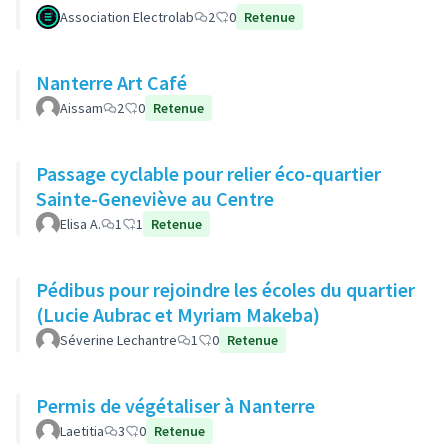
Association Electrolab
2
0
Retenue
Nanterre Art Café
Aissam
2
0
Retenue
Passage cyclable pour relier éco-quartier
Sainte-Geneviève au Centre
Elisa A.
1
1
Retenue
Pédibus pour rejoindre les écoles du quartier
(Lucie Aubrac et Myriam Makeba)
Séverine Lechantre
1
0
Retenue
Permis de végétaliser à Nanterre
Laetitia
3
0
Retenue