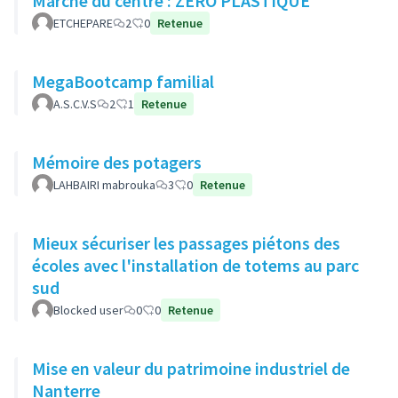
Marché du centre : ZÉRO PLASTIQUE
ETCHEPARE
2
0
Retenue
MegaBootcamp familial
A.S.C.V.S
2
1
Retenue
Mémoire des potagers
LAHBAIRI mabrouka
3
0
Retenue
Mieux sécuriser les passages piétons des
écoles avec l'installation de totems au parc
sud
Blocked user
0
0
Retenue
Mise en valeur du patrimoine industriel de
Nanterre