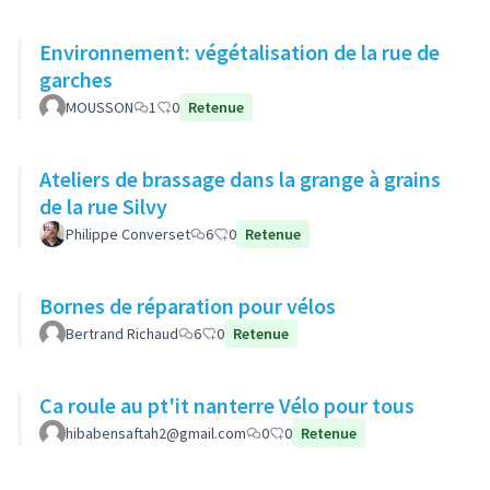
Environnement: végétalisation de la rue de
garches
MOUSSON
1
0
Retenue
Ateliers de brassage dans la grange à grains
de la rue Silvy
Philippe Converset
6
0
Retenue
Bornes de réparation pour vélos
Bertrand Richaud
6
0
Retenue
Ca roule au pt'it nanterre Vélo pour tous
hibabensaftah2@gmail.com
0
0
Retenue