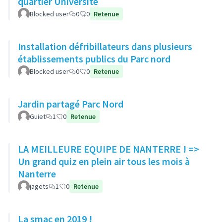
quartier Université
Blocked user
0
0
Retenue
Installation défribillateurs dans plusieurs
établissements publics du Parc nord
Blocked user
0
0
Retenue
Jardin partagé Parc Nord
Guiet
1
0
Retenue
LA MEILLEURE EQUIPE DE NANTERRE ! =>
Un grand quiz en plein air tous les mois à
Nanterre
jagets
1
0
Retenue
La smac en 2019 !