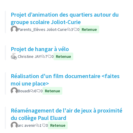
Projet d’animation des quartiers autour du
groupe scolaire Joliot-Curie
Parents_Elèves Joliot-Curie
3
0
Retenue
Projet de hangar à vélo
Christine JAY
7
0
Retenue
Réalisation d'un film documentaire <faites
moi une place>
Bouadi
6
0
Retenue
Réaménagement de l'air de jeux à proximité
du collège Paul Eluard
arc avenir
1
0
Retenue