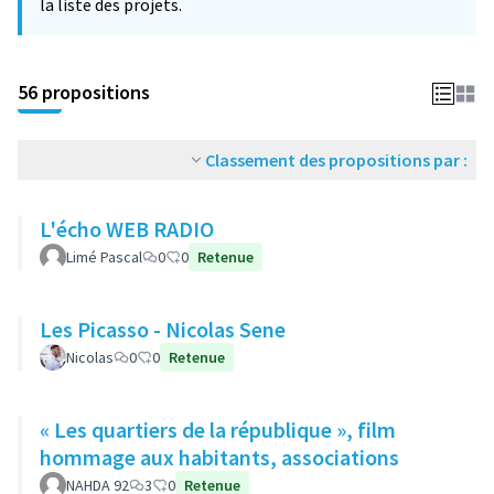
la liste des projets.
56 propositions
Classement des propositions par :
L'écho WEB RADIO
Limé Pascal
0
0
Retenue
Les Picasso - Nicolas Sene
Nicolas
0
0
Retenue
« Les quartiers de la république », film
hommage aux habitants, associations
NAHDA 92
3
0
Retenue