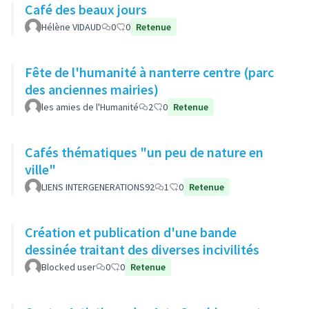
Café des beaux jours
Hélène VIDAUD
0
0
Retenue
Fête de l'humanité à nanterre centre (parc
des anciennes mairies)
les amies de l'Humanité
2
0
Retenue
Cafés thématiques "un peu de nature en
ville"
LIENS INTERGENERATIONS92
1
0
Retenue
Création et publication d'une bande
dessinée traitant des diverses incivilités
Blocked user
0
0
Retenue