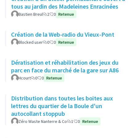
tous au jardin des Madeleines Enracinées
Bastien Breul
2
0
Retenue
Création de la Web-radio du Vieux-Pont
Blocked user
0
0
Retenue
Dératisation et réhabilitation des jeux du
parc en face du marché de la gare sur A86
Hcourt
0
0
Retenue
Distribution dans toutes les boites aux
lettres du quartier de la Boule d'un
autocollant stoppub
Zéro Waste Nanterre & Co
1
0
Retenue