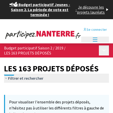
📢🗳️ Budget participatif Jeunes -
Je découvre les
Saison 2. La période de vote est
-
projets lauréats
terminée !
Se connecter
Menu princi
Budget participatif Saison 2 / 2019
/
Menu p
LES 163 PROJETS DÉPOSÉS
LES 163 PROJETS DÉPOSÉS
Filtrer et rechercher
Passer la carte
Leaflet
|
©
OpenStreetMap
contributors
9
L'élément suivant est une carte qui présente les éléments de cet
+
Pour visualiser l'ensemble des projets déposés,
−
n'hésitez pas à utiliser les différents filtres à gauche de