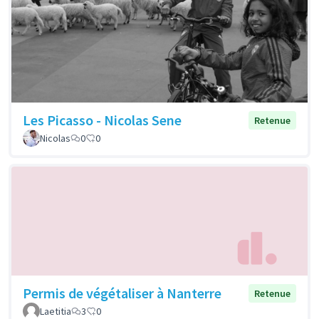
Les Picasso - Nicolas Sene
Retenue
Nicolas
0
0
Permis de végétaliser à Nanterre
Retenue
Laetitia
3
0