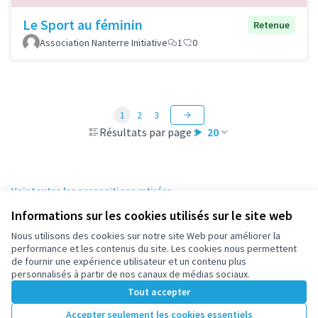
Le Sport au féminin
Retenue
Association Nanterre Initiative
1
0
1
2
3
Résultats par page :
20
Voir toutes les propositions retirées
Informations sur les cookies utilisés sur le site web
Nous utilisons des cookies sur notre site Web pour améliorer la
Conditions d'utilisation
performance et les contenus du site. Les cookies nous permettent
Paramètres des cookies
de fournir une expérience utilisateur et un contenu plus
participez.nanterre.fr sur X
participez.nanterre.fr sur Facebook
participez.nanterre.fr sur Instagram
participez.nanterre.fr sur YouTube
participez.nanterre.fr sur GitHub
personnalisés à partir de nos canaux de médias sociaux.
(Lien externe)
(Lien externe)
(Lien externe)
(Lien externe)
(Lien externe)
Tout accepter
Accepter seulement les cookies essentiels