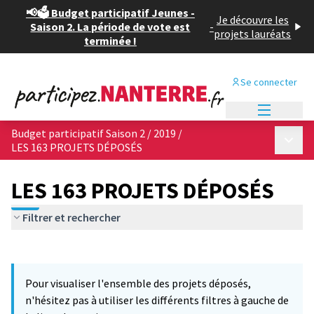
📢🗳️ Budget participatif Jeunes -
Je découvre les
Saison 2. La période de vote est
-
projets lauréats
terminée !
Se connecter
Menu princi
Budget participatif Saison 2 / 2019
/
Menu p
LES 163 PROJETS DÉPOSÉS
LES 163 PROJETS DÉPOSÉS
Filtrer et rechercher
Passer la carte
Leaflet
|
©
OpenStreetMap
contributors
4
L'élément suivant est une carte qui présente les éléments de cet
+
Pour visualiser l'ensemble des projets déposés,
−
n'hésitez pas à utiliser les différents filtres à gauche de