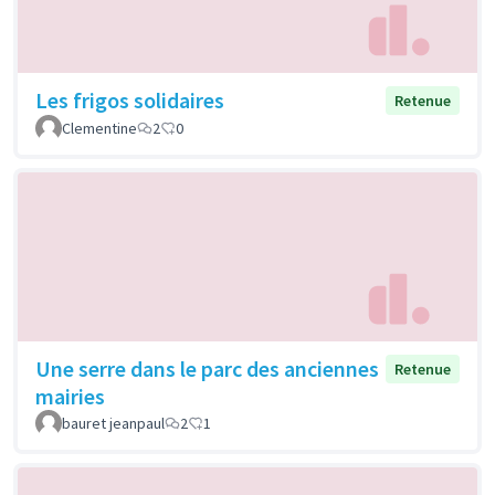
Les frigos solidaires
Retenue
Clementine
2
0
Une serre dans le parc des anciennes
Retenue
mairies
bauret jeanpaul
2
1