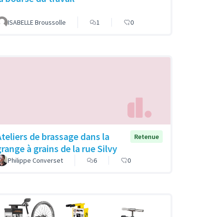
ISABELLE Broussolle
1
0
Ateliers de brassage dans la
Retenue
grange à grains de la rue Silvy
Philippe Converset
6
0