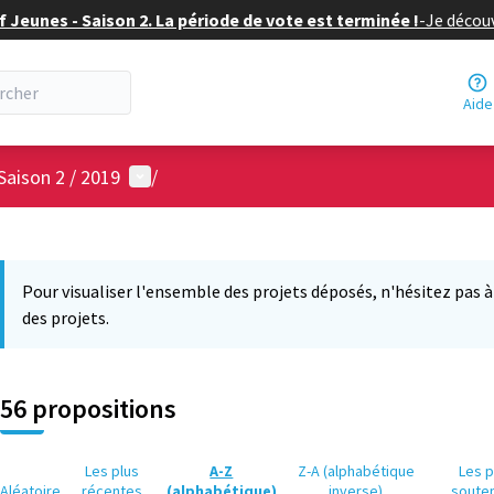
f Jeunes - Saison 2. La période de vote est terminée !
-
Je découv
Aide
Menu utilisateur
Saison 2 / 2019
/
 la carte
3
 suivant est une carte qui présente les éléments de cette page comm
Pour visualiser l'ensemble des projets déposés, n'hésitez pas à ut
des projets.
56 propositions
Les plus
A-Z
Z-A (alphabétique
Les p
Aléatoire
récentes
(alphabétique)
inverse)
soute