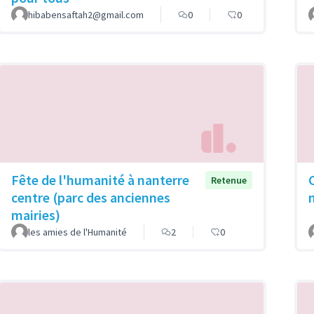
hibabensaftah2@gmail.com
0
0
Fête de l'humanité à nanterre
Retenue
centre (parc des anciennes
mairies)
les amies de l'Humanité
2
0