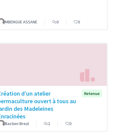
MBENGUE ASSANE
0
0
Création d’un atelier
Retenue
permaculture ouvert à tous au
jardin des Madeleines
Enracinées
Bastien Breul
2
0