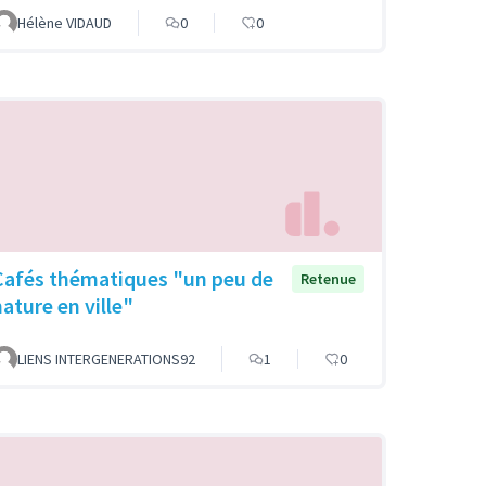
Hélène VIDAUD
0
0
Cafés thématiques "un peu de
Retenue
nature en ville"
LIENS INTERGENERATIONS92
1
0