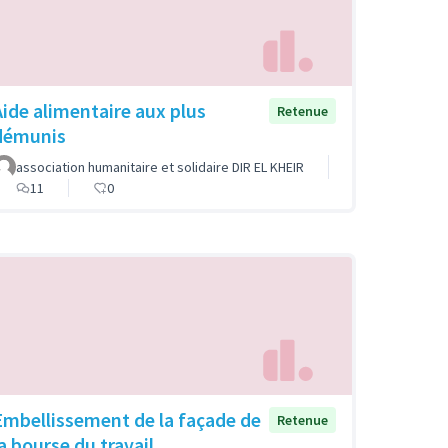
Aide alimentaire aux plus
Retenue
démunis
association humanitaire et solidaire DIR EL KHEIR
11
0
Embellissement de la façade de
Retenue
la bourse du travail