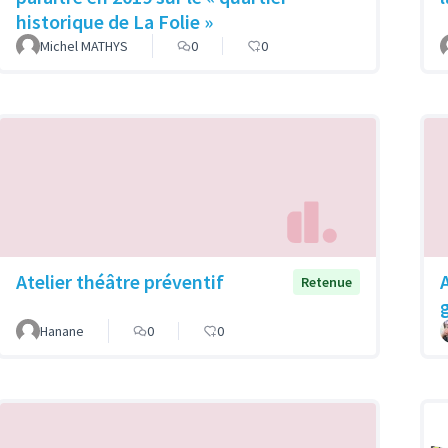
historique de La Folie »
Michel MATHYS
0
0
Atelier théâtre préventif
Retenue
Hanane
0
0