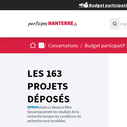
📢🗳️ Budget participati
Accueil
Menu principal
/
Concertations
/
Budget participatif 
Passer
L'élément
+
−
LES 163
PROJETS
DÉPOSÉS
Le formulaire ci-dessous filtre
dynamiquement les résultats de la
recherche lorsque les conditions de
recherche sont modifiées.