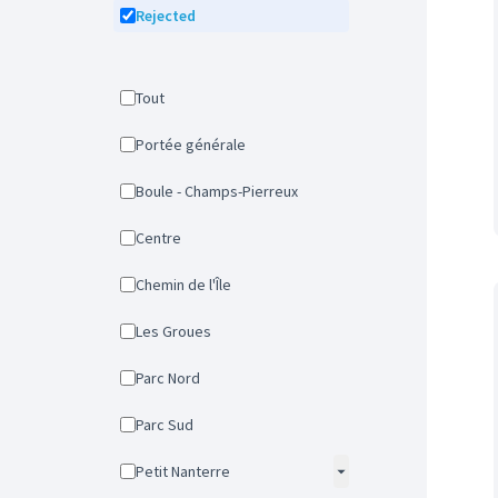
Rejected
Tout
Portée générale
Boule - Champs-Pierreux
Centre
Chemin de l'Île
Les Groues
Parc Nord
Parc Sud
Petit Nanterre