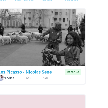
Les Picasso - Nicolas Sene
Retenue
Nicolas
0
0