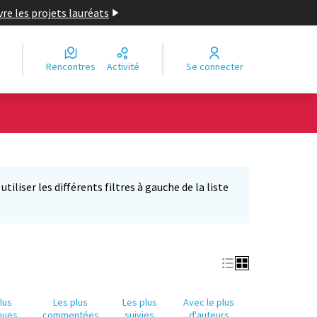
re les projets lauréats
Rencontres
Activité
Se connecter
Leaflet
|
©
OpenStreetMap
contributors
e des points de carte. L'élément peut être utilisé avec un lecteur
iliser les différents filtres à gauche de la liste
lus
Les plus
Les plus
Avec le plus
nues
commentées
suivies
d'auteurs