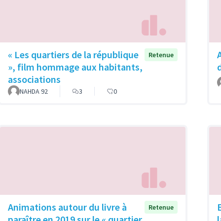
« Les quartiers de la république
Retenue
», film hommage aux habitants,
associations
NAHDA 92
3
0
Animations autour du livre à
Retenue
paraître en 2019 sur le « quartier