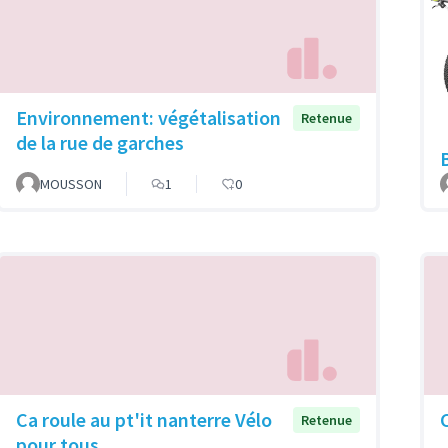
Environnement: végétalisation
Retenue
de la rue de garches
MOUSSON
1
0
Ca roule au pt'it nanterre Vélo
Retenue
pour tous