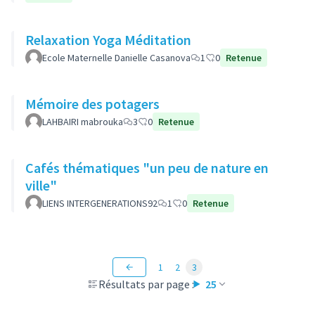
Relaxation Yoga Méditation
Ecole Maternelle Danielle Casanova
1
0
Retenue
Mémoire des potagers
LAHBAIRI mabrouka
3
0
Retenue
Cafés thématiques "un peu de nature en
ville"
LIENS INTERGENERATIONS92
1
0
Retenue
1
2
3
Résultats par page :
25