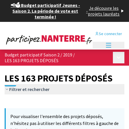
📢🗳️ Budget participatif Jeunes -
Je découvre les
Saison 2. La période de vote est
-
projets lauréats
terminée !
Se connecter
Menu princi
Budget participatif Saison 2 / 2019
/
Menu p
LES 163 PROJETS DÉPOSÉS
LES 163 PROJETS DÉPOSÉS
Filtrer et rechercher
Passer la carte
Leaflet
|
©
OpenStreetMap
contributors
L'élément suivant est une carte qui présente les éléments de cet
+
Pour visualiser l'ensemble des projets déposés,
−
n'hésitez pas à utiliser les différents filtres à gauche de