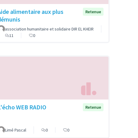
Aide alimentaire aux plus
Retenue
démunis
association humanitaire et solidaire DIR EL KHEIR
11
0
L'écho WEB RADIO
Retenue
Limé Pascal
0
0