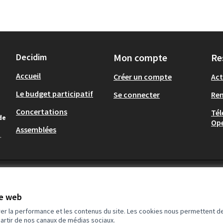
Decidim
Mon compte
Re
Accueil
Créer un compte
Act
Le budget participatif
Se connecter
Re
Concertations
Tél
de
Op
Assemblées
.
te web
rer la performance et les contenus du site. Les cookies nous permettent de
partir de nos canaux de médias sociaux.