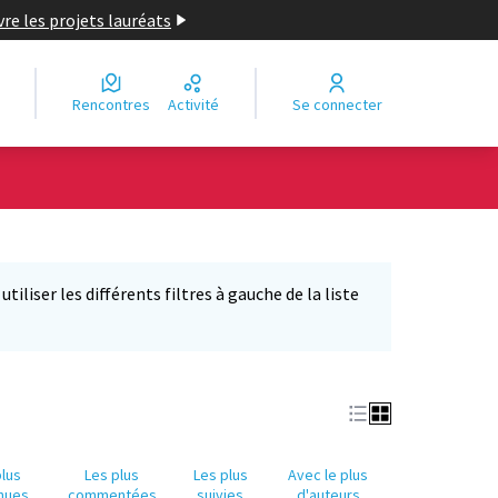
re les projets lauréats
Rencontres
Activité
Se connecter
Leaflet
|
©
OpenStreetMap
contributors
e des points de carte. L'élément peut être utilisé avec un lecteur
iliser les différents filtres à gauche de la liste
plus
Les plus
Les plus
Avec le plus
nues
commentées
suivies
d'auteurs