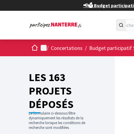
📢🗳️ Budget participati
Accueil
Menu principal
/
Concertations
/
Budget participatif 
Passer
L'élément
+
−
LES 163
PROJETS
DÉPOSÉS
Le formulaire ci-dessous filtre
dynamiquement les résultats de la
recherche lorsque les conditions de
recherche sont modifiées.