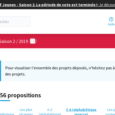
f Jeunes - Saison 2. La période de vote est terminée !
-
Je découv
Aide
Menu utilisateur
Saison 2 / 2019
/
 la carte
 suivant est une carte qui présente les éléments de cette page comm
Pour visualiser l'ensemble des projets déposés, n'hésitez pas à ut
des projets.
56 propositions
Les plus
A-Z
Z-A (alphabétique
Les 
Aléatoire
récentes
(alphabétique)
inverse)
soute