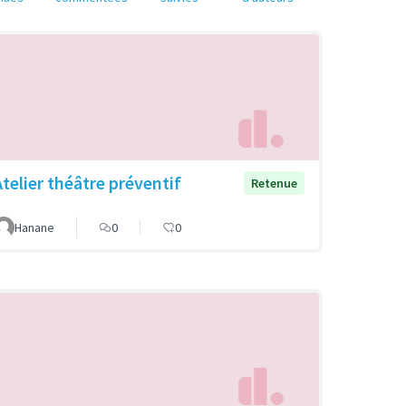
Atelier théâtre préventif
Retenue
Hanane
0
0