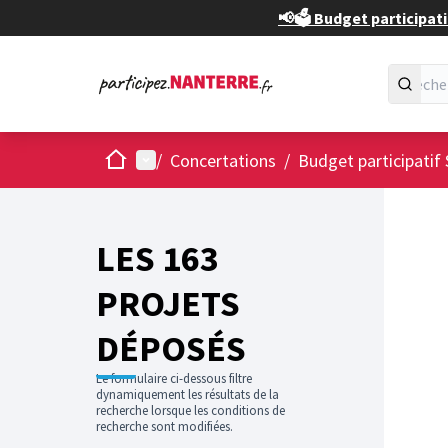
📢🗳️ Budget participati
Accueil
Menu principal
/
Concertations
/
Budget participatif 
Passer
L'élément
+
−
LES 163
PROJETS
DÉPOSÉS
Le formulaire ci-dessous filtre
dynamiquement les résultats de la
recherche lorsque les conditions de
recherche sont modifiées.