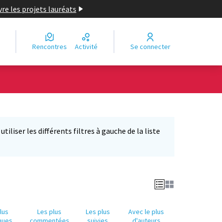
re les projets lauréats
Rencontres
Activité
Se connecter
Leaflet
|
©
OpenStreetMap
contributors
e des points de carte. L'élément peut être utilisé avec un lecteur
iliser les différents filtres à gauche de la liste
lus
Les plus
Les plus
Avec le plus
nues
commentées
suivies
d'auteurs