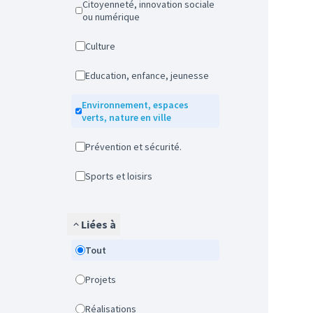
Citoyenneté, innovation sociale
ou numérique
Culture
Education, enfance, jeunesse
Environnement, espaces
verts, nature en ville
Prévention et sécurité.
Sports et loisirs
Liées à
Tout
Projets
Réalisations