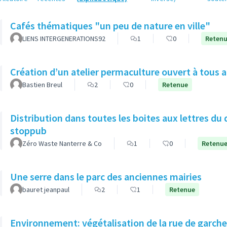
Cafés thématiques "un peu de nature en ville"
LIENS INTERGENERATIONS92
1
0
Reten
Création d’un atelier permaculture ouvert à tous 
Bastien Breul
2
0
Retenue
Distribution dans toutes les boites aux lettres du 
stoppub
Zéro Waste Nanterre & Co
1
0
Retenu
Une serre dans le parc des anciennes mairies
bauret jeanpaul
2
1
Retenue
Environnement: végétalisation de la rue de garch