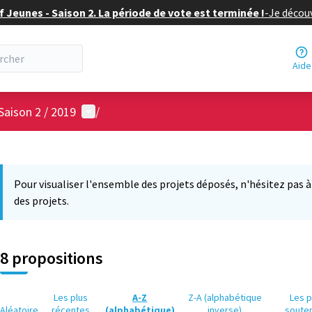
f Jeunes - Saison 2. La période de vote est terminée !
-
Je découv
Aide
Menu utilisateur
Saison 2 / 2019
/
 la carte
 suivant est une carte qui présente les éléments de cette page comm
Pour visualiser l'ensemble des projets déposés, n'hésitez pas à ut
des projets.
8 propositions
Les plus
A-Z
Z-A (alphabétique
Les p
Aléatoire
récentes
(alphabétique)
inverse)
soute