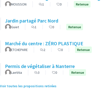
MOUSSON
1
0
Retenue
Jardin partagé Parc Nord
Guiet
1
0
Retenue
Marché du centre : ZÉRO PLASTIQUE
ETCHEPARE
2
0
Retenue
Permis de végétaliser à Nanterre
Laetitia
3
0
Retenue
Voir toutes les propositions retirées