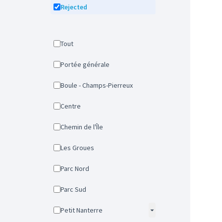
Rejected
Tout
Portée générale
Boule - Champs-Pierreux
Centre
Chemin de l'Île
Les Groues
Parc Nord
Parc Sud
Petit Nanterre