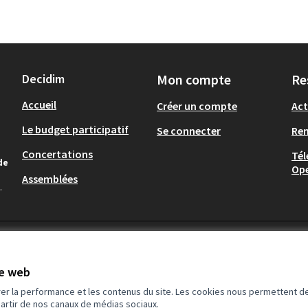
Decidim
Mon compte
Re
Accueil
Créer un compte
Act
Le budget participatif
Se connecter
Re
Concertations
Tél
de
Op
Assemblées
.
te web
rer la performance et les contenus du site. Les cookies nous permettent de
partir de nos canaux de médias sociaux.