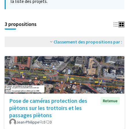
la liste des projets.
3 propositions
Classement des propositions par :
Pose de caméras protection des
Retenue
piètons sur les trottoirs et les
passages piètons
Jean-Philippe
5
0