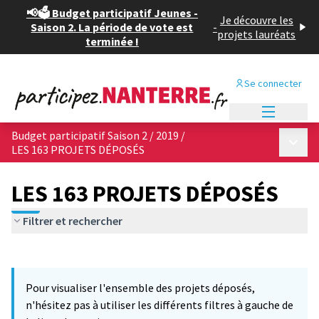
📢🗳️ Budget participatif Jeunes -
Je découvre les
Saison 2. La période de vote est
-
projets lauréats
terminée !
Se connecter
Menu princi
Budget participatif Saison 2 / 2019
/
Menu p
LES 163 PROJETS DÉPOSÉS
LES 163 PROJETS DÉPOSÉS
Filtrer et rechercher
Passer la carte
Leaflet
|
©
OpenStreetMap
contributors
L'élément suivant est une carte qui présente les éléments de cet
+
Pour visualiser l'ensemble des projets déposés,
−
n'hésitez pas à utiliser les différents filtres à gauche de