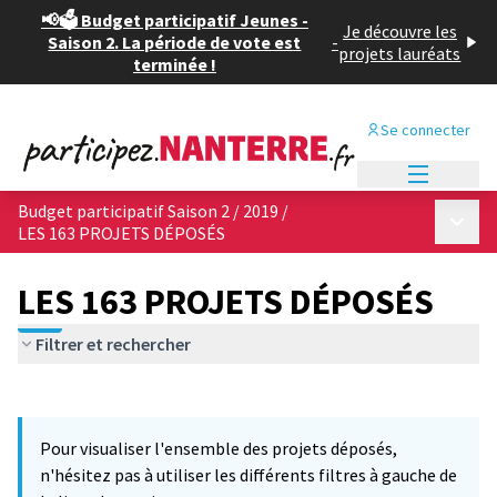
📢🗳️ Budget participatif Jeunes -
Je découvre les
Saison 2. La période de vote est
-
projets lauréats
terminée !
Se connecter
Menu princi
Budget participatif Saison 2 / 2019
/
Menu p
LES 163 PROJETS DÉPOSÉS
LES 163 PROJETS DÉPOSÉS
Filtrer et rechercher
Passer la carte
Leaflet
|
©
OpenStreetMap
contributors
L'élément suivant est une carte qui présente les éléments de cet
+
Pour visualiser l'ensemble des projets déposés,
−
n'hésitez pas à utiliser les différents filtres à gauche de