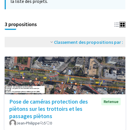
la liste des projets.
3 propositions
Classement des propositions par :
Pose de caméras protection des
Retenue
piètons sur les trottoirs et les
passages piètons
Jean-Philippe
5
0