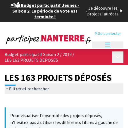
📢🗳️ Budget participatif Jeunes -
Je découvre les
Saison 2. La période de vote est
-
projets lauréats
terminée !
Se connecter
Menu princi
Budget participatif Saison 2 / 2019
/
Menu p
LES 163 PROJETS DÉPOSÉS
LES 163 PROJETS DÉPOSÉS
Filtrer et rechercher
Passer la carte
Leaflet
|
©
OpenStreetMap
contributors
12
L'élément suivant est une carte qui présente les éléments de cet
+
Pour visualiser l'ensemble des projets déposés,
−
n'hésitez pas à utiliser les différents filtres à gauche de