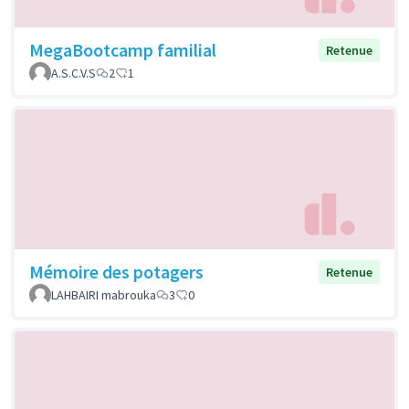
MegaBootcamp familial
Retenue
A.S.C.V.S
2
1
Mémoire des potagers
Retenue
LAHBAIRI mabrouka
3
0