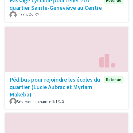
Passage cyclable pour relier éco-
Retenue
quartier Sainte-Geneviève au Centre
Elisa A.
1
1
Pédibus pour rejoindre les écoles du
Retenue
quartier (Lucie Aubrac et Myriam
Makeba)
Séverine Lechantre
1
0