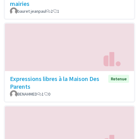
mairies
bauret jeanpaul
2
1
Expressions libres à la Maison Des
Retenue
Parents
BENAHMED
1
0