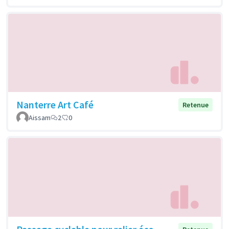
Nanterre Art Café
Retenue
Aissam
2
0