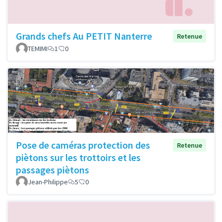
Grands chefs Au PETIT Nanterre
Retenue
TEMIMI
1
0
Pose de caméras protection des
Retenue
piètons sur les trottoirs et les
passages piètons
Jean-Philippe
5
0