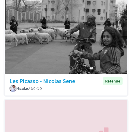
Les Picasso - Nicolas Sene
Retenue
Nicolas
0
0