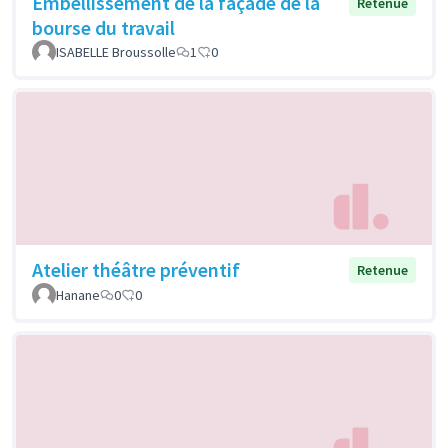
Embellissement de la façade de la
Retenue
bourse du travail
ISABELLE Broussolle
1
0
Atelier théâtre préventif
Retenue
Hanane
0
0