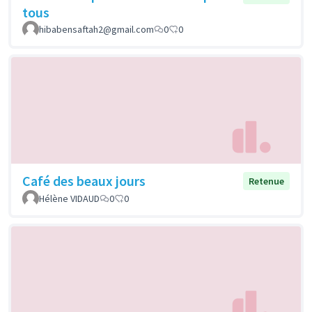
tous
hibabensaftah2@gmail.com
0
0
Café des beaux jours
Retenue
Hélène VIDAUD
0
0