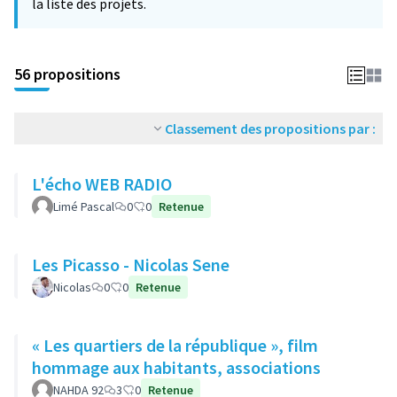
la liste des projets.
56 propositions
Classement des propositions par :
L'écho WEB RADIO
Limé Pascal
0
0
Retenue
Les Picasso - Nicolas Sene
Nicolas
0
0
Retenue
« Les quartiers de la république », film
hommage aux habitants, associations
NAHDA 92
3
0
Retenue