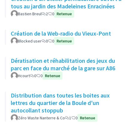
tous au jardin des Madeleines Enracinées
Bastien Breul
2
0
Retenue
Création de la Web-radio du Vieux-Pont
Blocked user
0
0
Retenue
Dératisation et réhabilitation des jeux du
parc en face du marché de la gare sur A86
Hcourt
0
0
Retenue
Distribution dans toutes les boites aux
lettres du quartier de la Boule d'un
autocollant stoppub
Zéro Waste Nanterre & Co
1
0
Retenue