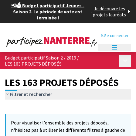
📢🗳️ Budget participatif Jeunes -
Je découvre les
Saison 2. La période de vote est
-
projets lauréats
terminée !
Se connecter
Menu princi
Budget participatif Saison 2 / 2019
/
Menu p
LES 163 PROJETS DÉPOSÉS
LES 163 PROJETS DÉPOSÉS
Filtrer et rechercher
Passer la carte
Leaflet
|
©
OpenStreetMap
contributors
3
L'élément suivant est une carte qui présente les éléments de cet
+
Pour visualiser l'ensemble des projets déposés,
−
n'hésitez pas à utiliser les différents filtres à gauche de