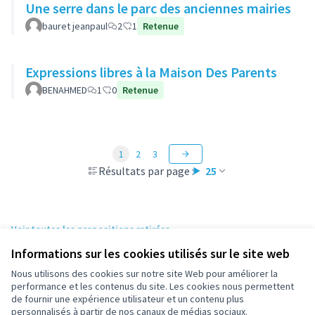
Une serre dans le parc des anciennes mairies
bauret jeanpaul
2
1
Retenue
Expressions libres à la Maison Des Parents
BENAHMED
1
0
Retenue
1
2
3
Résultats par page :
25
Voir toutes les propositions retirées
Informations sur les cookies utilisés sur le site web
Nous utilisons des cookies sur notre site Web pour améliorer la
Conditions d'utilisation
performance et les contenus du site. Les cookies nous permettent
Paramètres des cookies
de fournir une expérience utilisateur et un contenu plus
participez.nanterre.fr sur X
participez.nanterre.fr sur Facebook
participez.nanterre.fr sur Instagram
participez.nanterre.fr sur YouTube
participez.nanterre.fr sur GitHub
personnalisés à partir de nos canaux de médias sociaux.