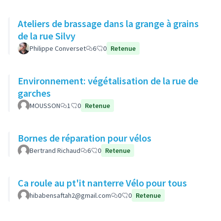
Ateliers de brassage dans la grange à grains
de la rue Silvy
Philippe Converset
6
0
Retenue
Environnement: végétalisation de la rue de
garches
MOUSSON
1
0
Retenue
Bornes de réparation pour vélos
Bertrand Richaud
6
0
Retenue
Ca roule au pt'it nanterre Vélo pour tous
hibabensaftah2@gmail.com
0
0
Retenue