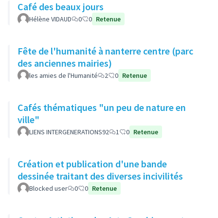
Café des beaux jours
Hélène VIDAUD
0
0
Retenue
Fête de l'humanité à nanterre centre (parc
des anciennes mairies)
les amies de l'Humanité
2
0
Retenue
Cafés thématiques "un peu de nature en
ville"
LIENS INTERGENERATIONS92
1
0
Retenue
Création et publication d'une bande
dessinée traitant des diverses incivilités
Blocked user
0
0
Retenue