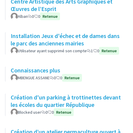
Centre Artistique des Arts Graphiques et
Œuvres de l’Esprit
Alban
0
0
Retenue
Installation Jeux d'échec et de dames dans
le parc des anciennes mairies
Utilisateur ayant supprimé son compte
1
0
Retenue
Connaissances plus
MBENGUE ASSANE
0
0
Retenue
Création d'un parking à trottinettes devant
les écoles du quartier République
Blocked user
0
0
Retenue
Création d’un atelier permaculture ouvert à