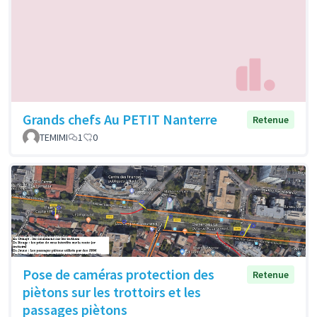
Grands chefs Au PETIT Nanterre
Retenue
TEMIMI
1
0
Pose de caméras protection des
Retenue
piètons sur les trottoirs et les
passages piètons