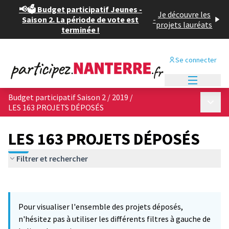
📢🗳️ Budget participatif Jeunes -
Je découvre les
Saison 2. La période de vote est
-
projets lauréats
terminée !
Se connecter
Menu princi
Budget participatif Saison 2 / 2019
/
Menu p
LES 163 PROJETS DÉPOSÉS
LES 163 PROJETS DÉPOSÉS
Filtrer et rechercher
Passer la carte
Leaflet
|
©
OpenStreetMap
contributors
L'élément suivant est une carte qui présente les éléments de cet
+
Pour visualiser l'ensemble des projets déposés,
−
n'hésitez pas à utiliser les différents filtres à gauche de