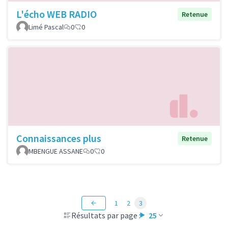
L'écho WEB RADIO
Retenue
Limé Pascal
0
0
Connaissances plus
Retenue
MBENGUE ASSANE
0
0
1
2
3
Résultats par page :
25