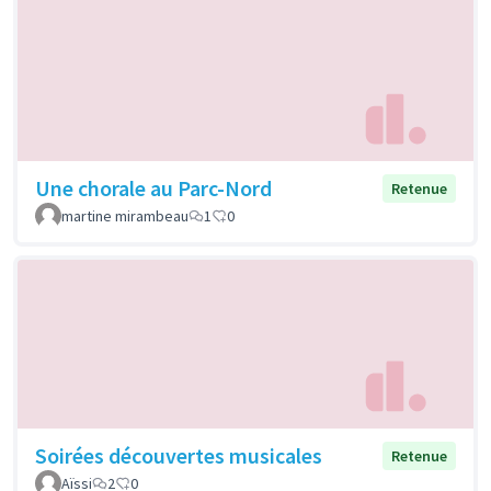
Une chorale au Parc-Nord
Retenue
martine mirambeau
1
0
Soirées découvertes musicales
Retenue
Aïssi
2
0