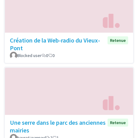
Création de la Web-radio du Vieux-
Retenue
Pont
Blocked user
0
0
Une serre dans le parc des anciennes
Retenue
mairies
bauret jeanpaul
2
1