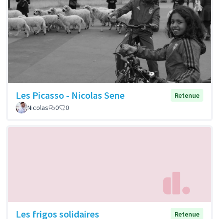
Les Picasso - Nicolas Sene
Retenue
Nicolas
0
0
Les frigos solidaires
Retenue