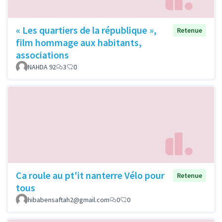
« Les quartiers de la république »,
Retenue
film hommage aux habitants,
associations
NAHDA 92
3
0
Ca roule au pt'it nanterre Vélo pour
Retenue
tous
hibabensaftah2@gmail.com
0
0