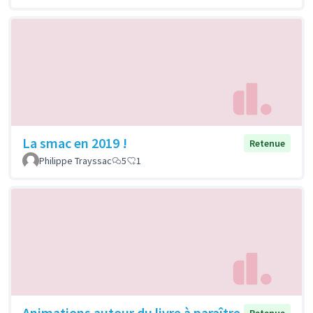
La smac en 2019 !
Retenue
Philippe Trayssac
5
1
Animations autour du livre à paraître