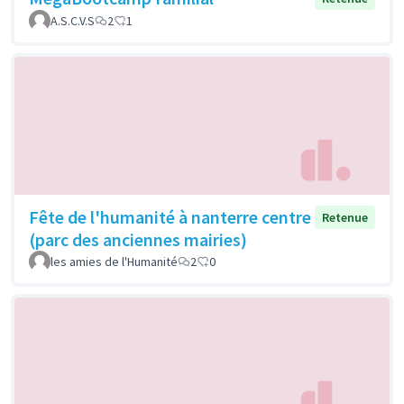
A.S.C.V.S
2
1
Fête de l'humanité à nanterre centre
Retenue
(parc des anciennes mairies)
les amies de l'Humanité
2
0