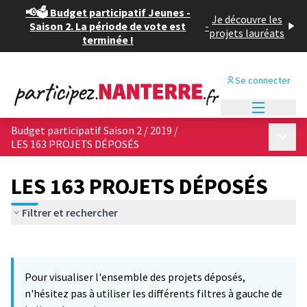
📢🗳️ Budget participatif Jeunes -
Je découvre les
Saison 2. La période de vote est
-
projets lauréats
terminée !
Se connecter
Menu princi
Budget participatif Saison 2 / 2019
/
Menu p
LES 163 PROJETS DÉPOSÉS
LES 163 PROJETS DÉPOSÉS
Filtrer et rechercher
Passer la carte
Leaflet
|
©
OpenStreetMap
contributors
12
L'élément suivant est une carte qui présente les éléments de cet
+
Pour visualiser l'ensemble des projets déposés,
−
n'hésitez pas à utiliser les différents filtres à gauche de