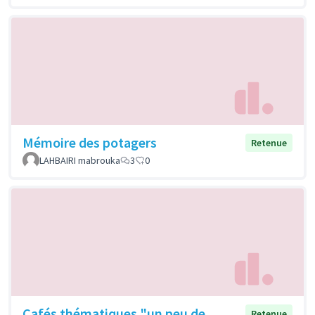
Mémoire des potagers
Retenue
LAHBAIRI mabrouka
3
0
Cafés thématiques "un peu de
Retenue