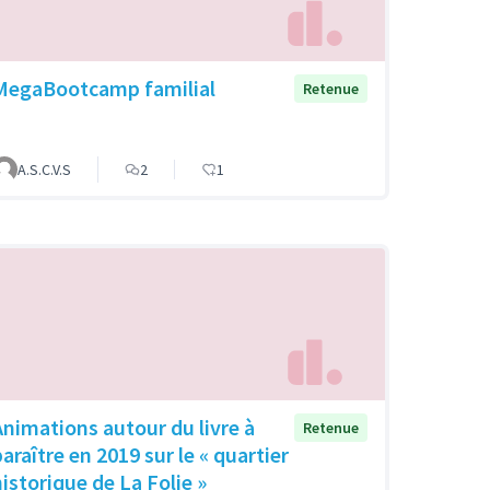
MegaBootcamp familial
Retenue
A.S.C.V.S
2
1
Animations autour du livre à
Retenue
araître en 2019 sur le « quartier
historique de La Folie »