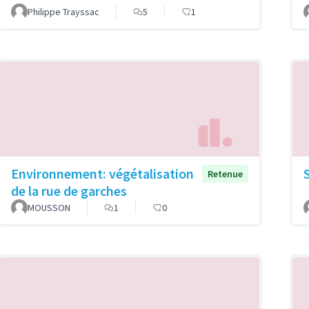
Philippe Trayssac
5
1
Environnement: végétalisation
Retenue
de la rue de garches
MOUSSON
1
0