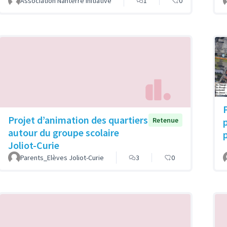
Association Nanterre Initiative
1
0
Projet d’animation des quartiers
p
Retenue
autour du groupe scolaire
Joliot-Curie
Parents_Elèves Joliot-Curie
3
0