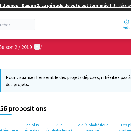
f Jeunes - Saison 2. La période de vote est terminée !
-
Je découv
Aide
Menu utilisateur
Saison 2 / 2019
/
 la carte
12
 suivant est une carte qui présente les éléments de cette page comm
Pour visualiser l'ensemble des projets déposés, n'hésitez pas à ut
des projets.
56 propositions
Les plus
A-Z
Z-A (alphabétique
Les p
Aléatoire
récentes
(alphabétique)
inverse)
soute