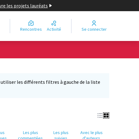
re les projets lauréats
Rencontres
Activité
Se connecter
Leaflet
|
©
OpenStreetMap
contributors
e des points de carte. L'élément peut être utilisé avec un lecteur
iliser les différents filtres à gauche de la liste
lus
Les plus
Les plus
Avec le plus
nues
commentées
suivies
d'auteurs