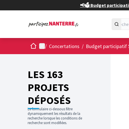
📢🗳️ Budget participati
Accueil
Menu principal
/
Concertations
/
Budget participatif 
Passer
L'élément
+
−
LES 163
PROJETS
DÉPOSÉS
Le formulaire ci-dessous filtre
dynamiquement les résultats de la
recherche lorsque les conditions de
recherche sont modifiées.