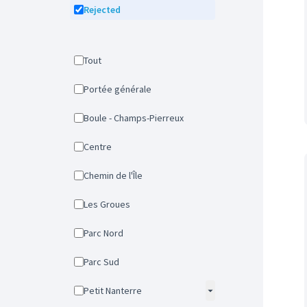
Rejected
Tout
Portée générale
Boule - Champs-Pierreux
Centre
Chemin de l'Île
Les Groues
Parc Nord
Parc Sud
Petit Nanterre