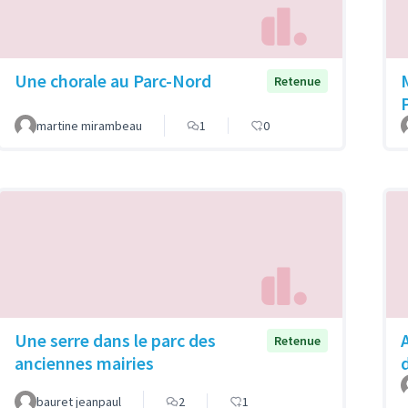
Une chorale au Parc-Nord
Retenue
martine mirambeau
1
0
Une serre dans le parc des
Retenue
anciennes mairies
bauret jeanpaul
2
1