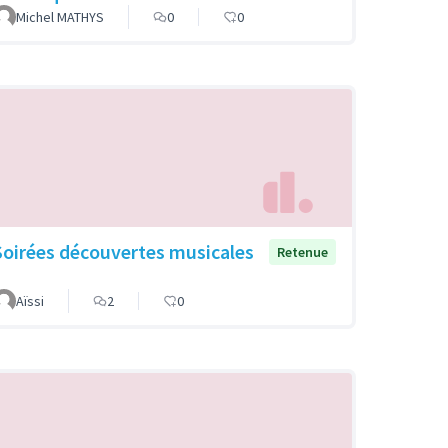
Michel MATHYS
0
0
Soirées découvertes musicales
Retenue
Aïssi
2
0