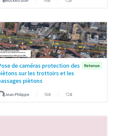
Blocked user
0
0
Pose de caméras protection des
Retenue
iètons sur les trottoirs et les
passages piètons
Jean-Philippe
5
0