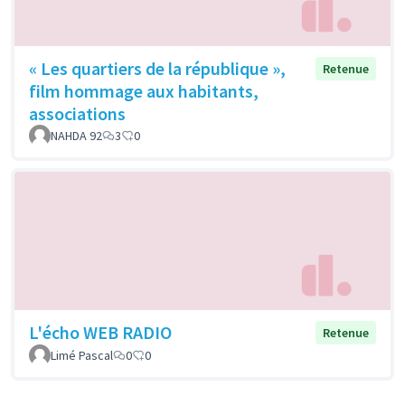
« Les quartiers de la république »,
Retenue
film hommage aux habitants,
associations
NAHDA 92
3
0
L'écho WEB RADIO
Retenue
Limé Pascal
0
0