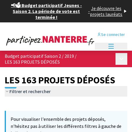
📢🗳️ Budget participatif Jeunes -
Je découvre les
Saison 2. La période de vote est
-
projets lauréats
terminée !
Se connecter
Menu princi
Budget participatif Saison 2 / 2019
/
Menu p
LES 163 PROJETS DÉPOSÉS
LES 163 PROJETS DÉPOSÉS
Filtrer et rechercher
Passer la carte
Leaflet
|
©
OpenStreetMap
contributors
L'élément suivant est une carte qui présente les éléments de cet
+
Pour visualiser l'ensemble des projets déposés,
−
n'hésitez pas à utiliser les différents filtres à gauche de