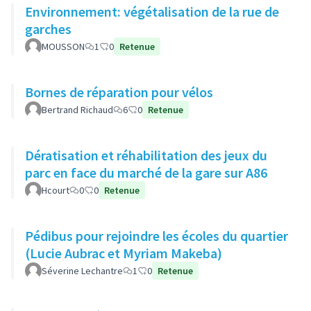
Environnement: végétalisation de la rue de
garches
MOUSSON
1
0
Retenue
Bornes de réparation pour vélos
Bertrand Richaud
6
0
Retenue
Dératisation et réhabilitation des jeux du
parc en face du marché de la gare sur A86
Hcourt
0
0
Retenue
Pédibus pour rejoindre les écoles du quartier
(Lucie Aubrac et Myriam Makeba)
Séverine Lechantre
1
0
Retenue