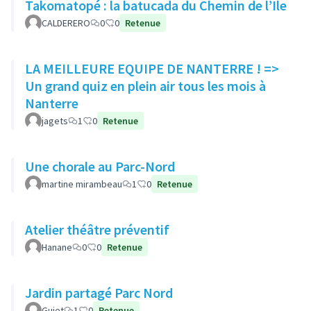
Takomatopé : la batucada du Chemin de l’Ile
CALDERERO
0
0
Retenue
LA MEILLEURE EQUIPE DE NANTERRE ! =>
Un grand quiz en plein air tous les mois à
Nanterre
jagets
1
0
Retenue
Une chorale au Parc-Nord
martine mirambeau
1
0
Retenue
Atelier théâtre préventif
Hanane
0
0
Retenue
Jardin partagé Parc Nord
Guiet
1
0
Retenue