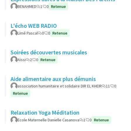
BENAHMED
1
0
Retenue
L'écho WEB RADIO
Limé Pascal
0
0
Retenue
Soirées découvertes musicales
Aïssi
2
0
Retenue
Aide alimentaire aux plus démunis
association humanitaire et solidaire DIR EL KHEIR
11
0
Retenue
Relaxation Yoga Méditation
Ecole Maternelle Danielle Casanova
1
0
Retenue