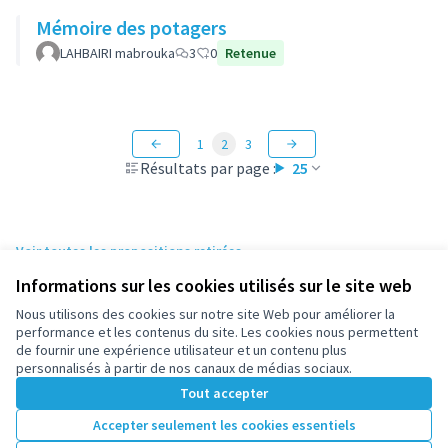
Mémoire des potagers
LAHBAIRI mabrouka
3
0
Retenue
1
2
3
Résultats par page :
25
Voir toutes les propositions retirées
Informations sur les cookies utilisés sur le site web
Nous utilisons des cookies sur notre site Web pour améliorer la
Conditions d'utilisation
performance et les contenus du site. Les cookies nous permettent
Paramètres des cookies
de fournir une expérience utilisateur et un contenu plus
participez.nanterre.fr sur X
participez.nanterre.fr sur Facebook
participez.nanterre.fr sur Instagram
participez.nanterre.fr sur YouTube
participez.nanterre.fr sur GitHub
personnalisés à partir de nos canaux de médias sociaux.
(Lien externe)
(Lien externe)
(Lien externe)
(Lien externe)
(Lien externe)
Tout accepter
Accepter seulement les cookies essentiels
Licence Cre
(Lien extern