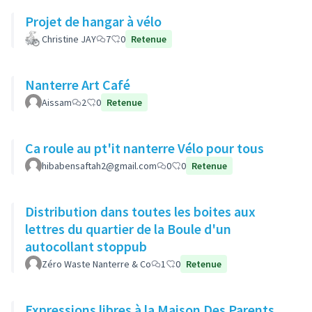
Projet de hangar à vélo
Christine JAY
7
0
Retenue
Nanterre Art Café
Aissam
2
0
Retenue
Ca roule au pt'it nanterre Vélo pour tous
hibabensaftah2@gmail.com
0
0
Retenue
Distribution dans toutes les boites aux
lettres du quartier de la Boule d'un
autocollant stoppub
Zéro Waste Nanterre & Co
1
0
Retenue
Expressions libres à la Maison Des Parents