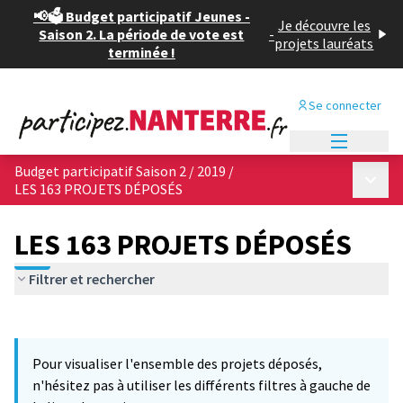
📢🗳️ Budget participatif Jeunes -
Je découvre les
Saison 2. La période de vote est
-
projets lauréats
terminée !
Se connecter
Menu princi
Budget participatif Saison 2 / 2019
/
Menu p
LES 163 PROJETS DÉPOSÉS
LES 163 PROJETS DÉPOSÉS
Filtrer et rechercher
Passer la carte
Leaflet
|
©
OpenStreetMap
contributors
L'élément suivant est une carte qui présente les éléments de cet
+
Pour visualiser l'ensemble des projets déposés,
−
n'hésitez pas à utiliser les différents filtres à gauche de