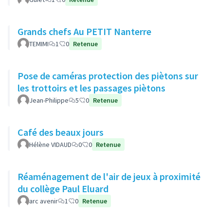
Grands chefs Au PETIT Nanterre
TEMIMI
1
0
Retenue
Pose de caméras protection des piètons sur
les trottoirs et les passages piètons
Jean-Philippe
5
0
Retenue
Café des beaux jours
Hélène VIDAUD
0
0
Retenue
Réaménagement de l'air de jeux à proximité
du collège Paul Eluard
arc avenir
1
0
Retenue