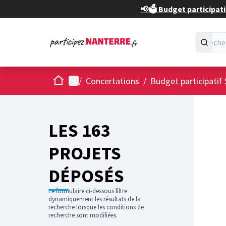
📢🗳️ Budget participati
Accueil
Menu principal
/
Concertations
/
Budget participatif 
Passer
L'élément
+
−
LES 163
PROJETS
DÉPOSÉS
Le formulaire ci-dessous filtre
dynamiquement les résultats de la
recherche lorsque les conditions de
recherche sont modifiées.