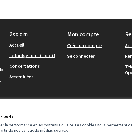
Decidim
Mon compte
Re
Accueil
Créer un compte
Act
Le budget participatif
Se connecter
Re
Concertations
Tél
de
Op
Assemblées
.
te web
rer la performance et les contenus du site. Les cookies nous permettent de
partir de nos canaux de médias sociaux.