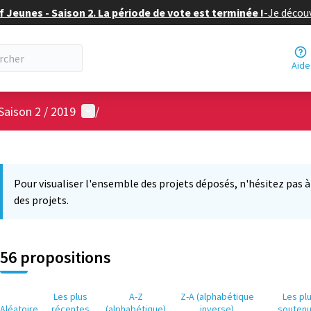
f Jeunes - Saison 2. La période de vote est terminée !
-
Je découv
Aide
Menu utilisateur
Saison 2 / 2019
/
 la carte
 suivant est une carte qui présente les éléments de cette page comm
Pour visualiser l'ensemble des projets déposés, n'hésitez pas à ut
des projets.
56 propositions
Les plus
A-Z
Z-A (alphabétique
Les pl
Aléatoire
récentes
(alphabétique)
inverse)
souten