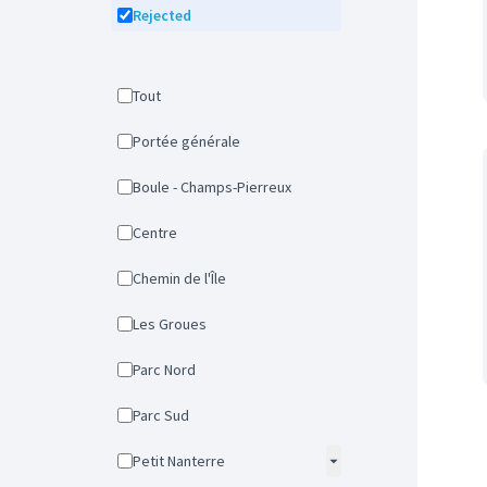
Rejected
Tout
Portée générale
Boule - Champs-Pierreux
Centre
Chemin de l'Île
Les Groues
Parc Nord
Parc Sud
Petit Nanterre