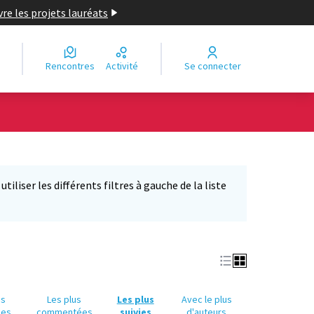
re les projets lauréats
Rencontres
Activité
Se connecter
Leaflet
|
©
OpenStreetMap
contributors
e des points de carte. L'élément peut être utilisé avec un lecteur
iliser les différents filtres à gauche de la liste
us
Les plus
Les plus
Avec le plus
ues
commentées
suivies
d'auteurs