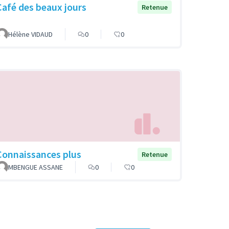
Café des beaux jours
Retenue
Hélène VIDAUD
0
0
Connaissances plus
Retenue
MBENGUE ASSANE
0
0