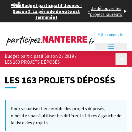
📢🗳️ Budget participatif Jeunes -
Je découvre les
Saison 2. La période de vote est
-
projets lauréats
terminée !
Se connecter
Menu princi
Budget participatif Saison 2 / 2019
/
Menu p
LES 163 PROJETS DÉPOSÉS
LES 163 PROJETS DÉPOSÉS
Passer la carte
Leaflet
|
©
OpenStreetMap
contributors
L'élément suivant est une carte qui présente les éléments de cet
+
Pour visualiser l'ensemble des projets déposés,
−
n'hésitez pas à utiliser les différents filtres à gauche de
la liste des projets.