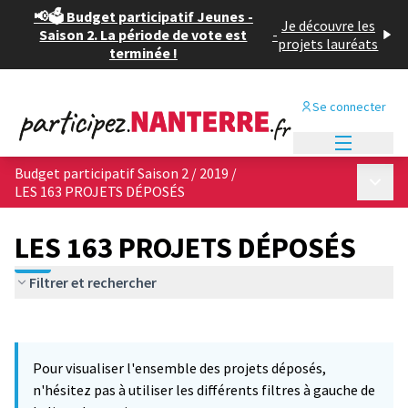
📢🗳️ Budget participatif Jeunes -
Je découvre les
Saison 2. La période de vote est
-
projets lauréats
terminée !
Se connecter
Menu princi
Budget participatif Saison 2 / 2019
/
Menu p
LES 163 PROJETS DÉPOSÉS
LES 163 PROJETS DÉPOSÉS
Filtrer et rechercher
Passer la carte
Leaflet
|
©
OpenStreetMap
contributors
7
L'élément suivant est une carte qui présente les éléments de cet
+
Pour visualiser l'ensemble des projets déposés,
−
n'hésitez pas à utiliser les différents filtres à gauche de