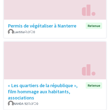
Permis de végétaliser à Nanterre
Retenue
Laetitia
3
0
« Les quartiers de la république »,
Retenue
film hommage aux habitants,
associations
NAHDA 92
3
0