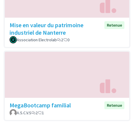
Mise en valeur du patrimoine
Retenue
industriel de Nanterre
Association Electrolab
2
0
MegaBootcamp familial
Retenue
A.S.C.V.S
2
1