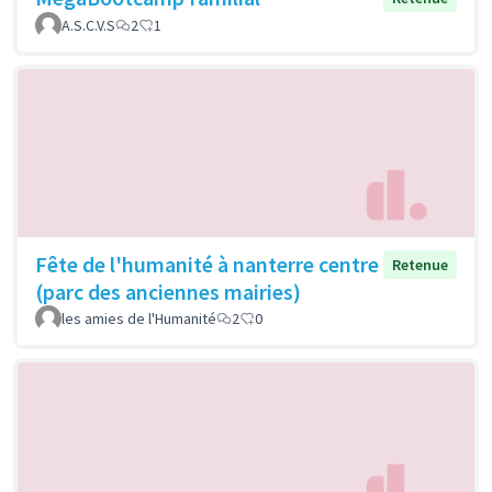
A.S.C.V.S
2
1
Fête de l'humanité à nanterre centre
Retenue
(parc des anciennes mairies)
les amies de l'Humanité
2
0