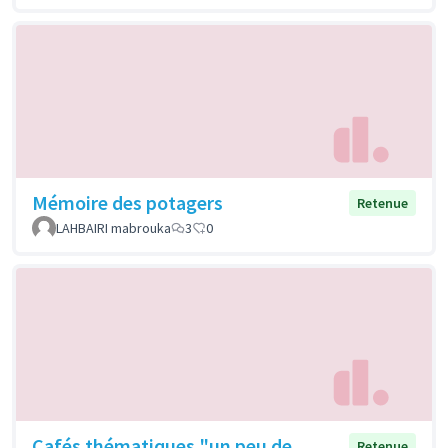
Mémoire des potagers
Retenue
LAHBAIRI mabrouka
3
0
Cafés thématiques "un peu de
Retenue