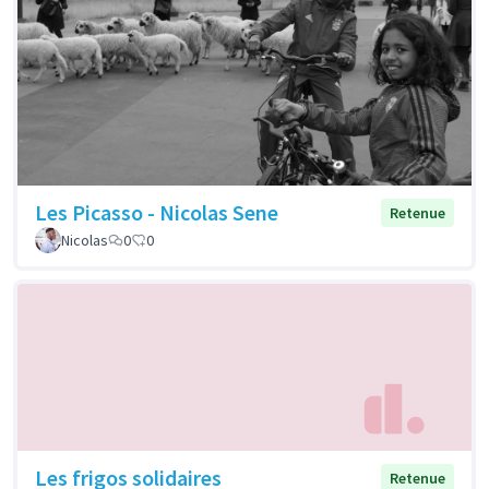
Les Picasso - Nicolas Sene
Retenue
Nicolas
0
0
Les frigos solidaires
Retenue