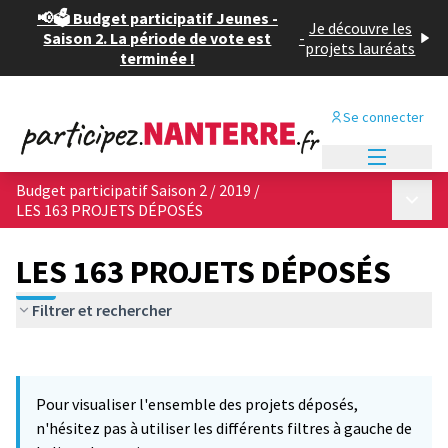
📢🗳️ Budget participatif Jeunes -
Je découvre les
Saison 2. La période de vote est
-
projets lauréats
terminée !
Se connecter
Menu princi
Budget participatif Saison 2 / 2019
/
Menu p
LES 163 PROJETS DÉPOSÉS
LES 163 PROJETS DÉPOSÉS
Filtrer et rechercher
Passer la carte
Leaflet
|
©
OpenStreetMap
contributors
11
L'élément suivant est une carte qui présente les éléments de cet
+
Pour visualiser l'ensemble des projets déposés,
−
n'hésitez pas à utiliser les différents filtres à gauche de