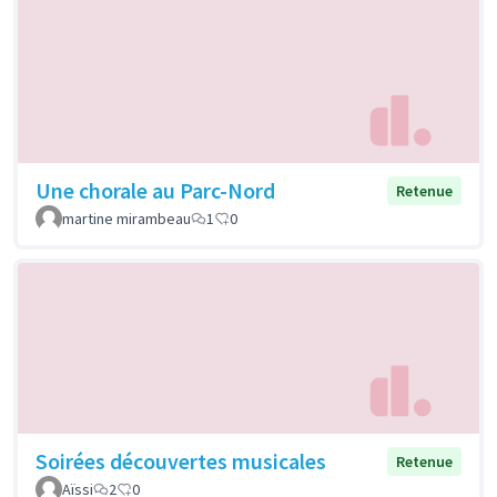
Une chorale au Parc-Nord
Retenue
martine mirambeau
1
0
Soirées découvertes musicales
Retenue
Aïssi
2
0