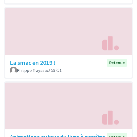
La smac en 2019 !
Retenue
Philippe Trayssac
5
1
Animations autour du livre à paraître