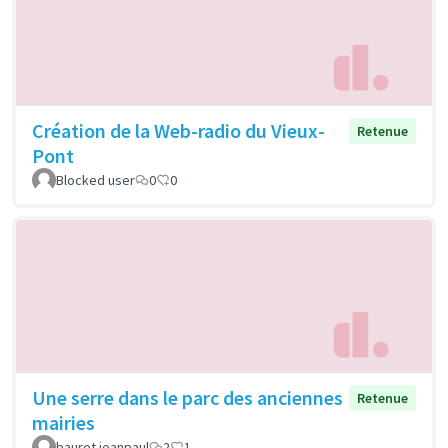
Création de la Web-radio du Vieux-
Retenue
Pont
Blocked user
0
0
Une serre dans le parc des anciennes
Retenue
mairies
bauret jeanpaul
2
1