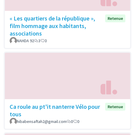
« Les quartiers de la république »,
Retenue
film hommage aux habitants,
associations
NAHDA 92
3
0
Ca roule au pt'it nanterre Vélo pour
Retenue
tous
hibabensaftah2@gmail.com
0
0