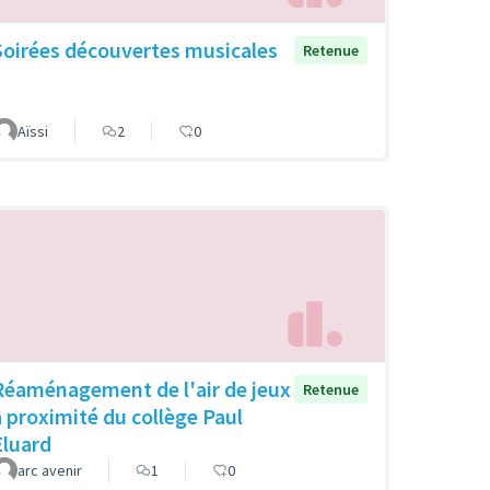
Soirées découvertes musicales
Retenue
Aïssi
2
0
Réaménagement de l'air de jeux
Retenue
à proximité du collège Paul
Eluard
arc avenir
1
0