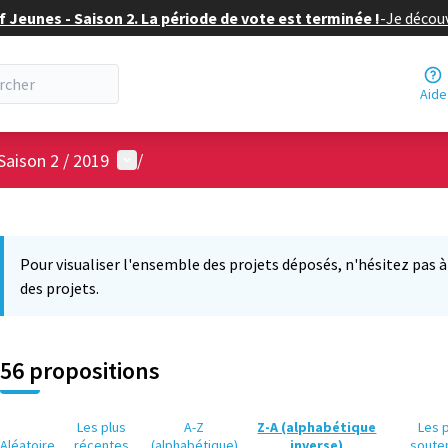
f Jeunes - Saison 2. La période de vote est terminée !
-
Je découv
Aide
Menu utilisateur
Saison 2 / 2019
/
 la carte
12
 suivant est une carte qui présente les éléments de cette page comm
Pour visualiser l'ensemble des projets déposés, n'hésitez pas à ut
des projets.
56 propositions
Les plus
A-Z
Z-A (alphabétique
Les 
Aléatoire
récentes
(alphabétique)
inverse)
soute