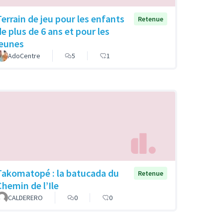
Terrain de jeu pour les enfants
Retenue
de plus de 6 ans et pour les
jeunes
AdoCentre
5
1
Takomatopé : la batucada du
Retenue
Chemin de l’Ile
CALDERERO
0
0