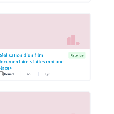
Réalisation d'un film
Retenue
documentaire <faites moi une
place>
Bouadi
6
0