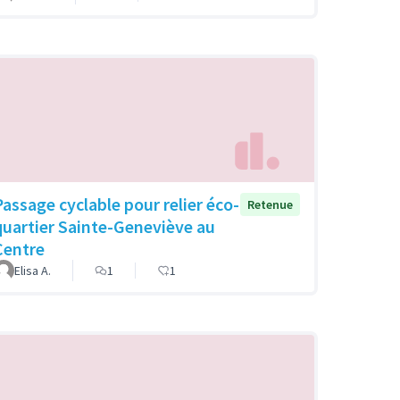
Passage cyclable pour relier éco-
Retenue
quartier Sainte-Geneviève au
Centre
Elisa A.
1
1