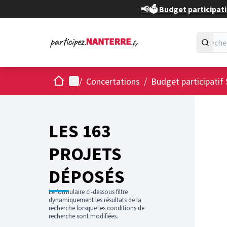
📢🗳️ Budget participati
Accueil
Menu principal
/
Concertations
/
Budget participatif 
Passer
L'élément
+
−
LES 163
PROJETS
DÉPOSÉS
Le formulaire ci-dessous filtre
dynamiquement les résultats de la
recherche lorsque les conditions de
recherche sont modifiées.