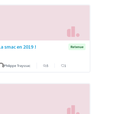
La smac en 2019 !
Retenue
Philippe Trayssac
5
1