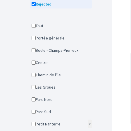
Rejected
Tout
Portée générale
Boule - Champs-Pierreux
Centre
Chemin de l'Île
Les Groues
Parc Nord
Parc Sud
Petit Nanterre