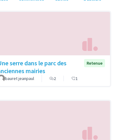
Une serre dans le parc des
Retenue
anciennes mairies
bauret jeanpaul
2
1