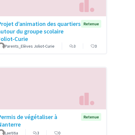
Projet d’animation des quartiers
Retenue
autour du groupe scolaire
Joliot-Curie
Parents_Elèves Joliot-Curie
3
0
Permis de végétaliser à
Retenue
Nanterre
Laetitia
3
0