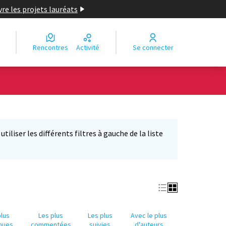
re les projets lauréats
Rencontres
Activité
Se connecter
Leaflet
|
©
OpenStreetMap
contributors
e des points de carte. L'élément peut être utilisé avec un lecteur
iliser les différents filtres à gauche de la liste
plus
Les plus
Les plus
Avec le plus
nues
commentées
suivies
d'auteurs