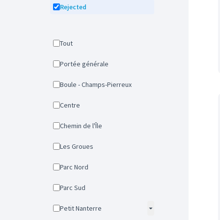
Rejected
Tout
Portée générale
Boule - Champs-Pierreux
Centre
Chemin de l'Île
Les Groues
Parc Nord
Parc Sud
Petit Nanterre