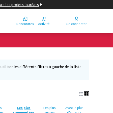
re les projets lauréats
Rencontres
Activité
Se connecter
Leaflet
|
©
OpenStreetMap
contributors
e des points de carte. L'élément peut être utilisé avec un lecteur
iliser les différents filtres à gauche de la liste
us
Les plus
Les plus
Avec le plus
ues
commentées
suivies
d'auteurs