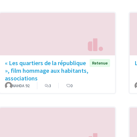
« Les quartiers de la république
Retenue
», film hommage aux habitants,
associations
NAHDA 92
3
0