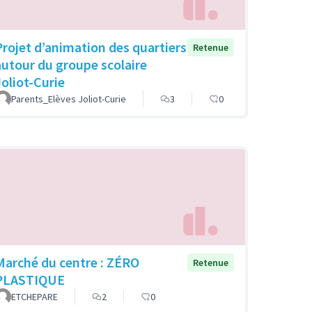
Projet d’animation des quartiers
Retenue
autour du groupe scolaire
Joliot-Curie
Parents_Elèves Joliot-Curie
3
0
Marché du centre : ZÉRO
Retenue
PLASTIQUE
ETCHEPARE
2
0