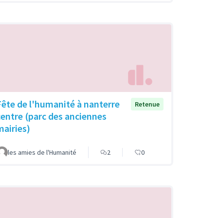
Fête de l'humanité à nanterre
Retenue
centre (parc des anciennes
mairies)
les amies de l'Humanité
2
0