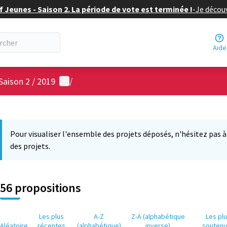
f Jeunes - Saison 2. La période de vote est terminée !
-
Je découv
Aide
Menu utilisateur
Saison 2 / 2019
/
 la carte
7
 suivant est une carte qui présente les éléments de cette page comm
Pour visualiser l'ensemble des projets déposés, n'hésitez pas à ut
des projets.
56 propositions
Les plus
A-Z
Z-A (alphabétique
Les pl
Aléatoire
récentes
(alphabétique)
inverse)
souten