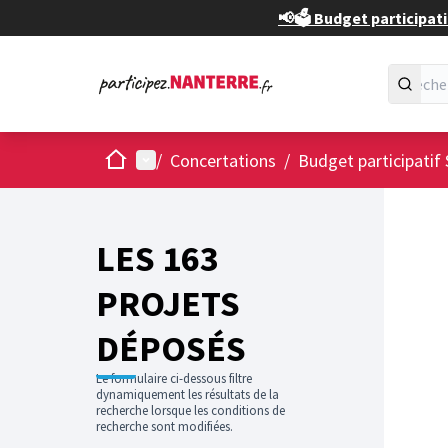
📢🗳️ Budget participati
Accueil
Menu principal
/
Concertations
/
Budget participatif 
Passer
L'élément
+
−
LES 163
PROJETS
DÉPOSÉS
Le formulaire ci-dessous filtre
dynamiquement les résultats de la
recherche lorsque les conditions de
recherche sont modifiées.