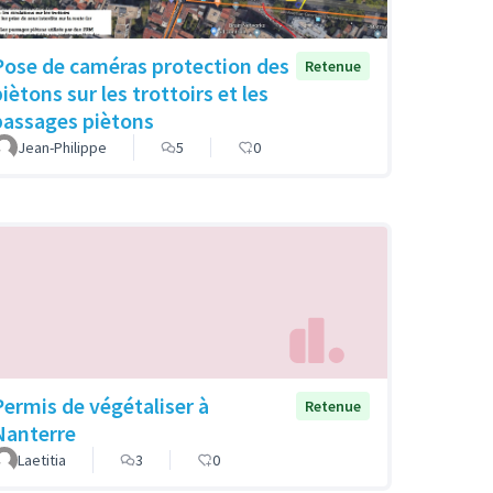
Pose de caméras protection des
Retenue
iètons sur les trottoirs et les
passages piètons
Jean-Philippe
5
0
Permis de végétaliser à
Retenue
Nanterre
Laetitia
3
0