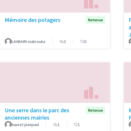
Mémoire des potagers
Retenue
LAHBAIRI mabrouka
3
0
Une serre dans le parc des
Retenue
anciennes mairies
bauret jeanpaul
2
1