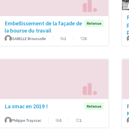
Embellissement de la façade de
p
Retenue
la bourse du travail
ISABELLE Broussolle
1
0
La smac en 2019 !
Retenue
Philippe Trayssac
5
1