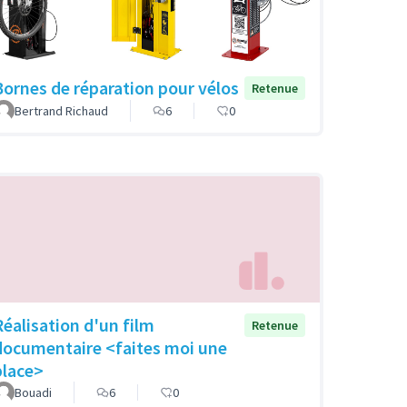
Bornes de réparation pour vélos
Retenue
Bertrand Richaud
6
0
Réalisation d'un film
Retenue
documentaire <faites moi une
place>
Bouadi
6
0