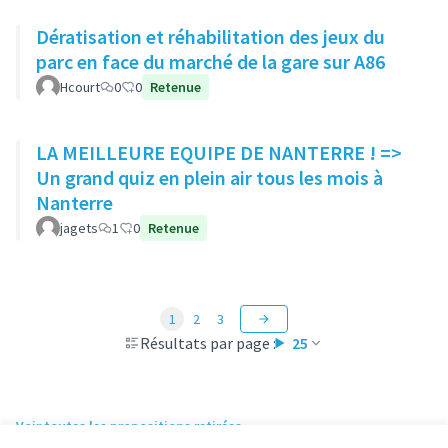
Dératisation et réhabilitation des jeux du
parc en face du marché de la gare sur A86
Hcourt
0
0
Retenue
LA MEILLEURE EQUIPE DE NANTERRE ! =>
Un grand quiz en plein air tous les mois à
Nanterre
jagets
1
0
Retenue
1
2
3
Résultats par page :
25
Voir toutes les propositions retirées