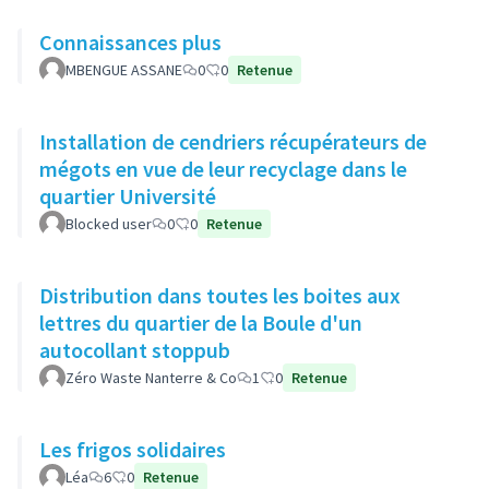
Connaissances plus
MBENGUE ASSANE
0
0
Retenue
Installation de cendriers récupérateurs de
mégots en vue de leur recyclage dans le
quartier Université
Blocked user
0
0
Retenue
Distribution dans toutes les boites aux
lettres du quartier de la Boule d'un
autocollant stoppub
Zéro Waste Nanterre & Co
1
0
Retenue
Les frigos solidaires
Léa
6
0
Retenue