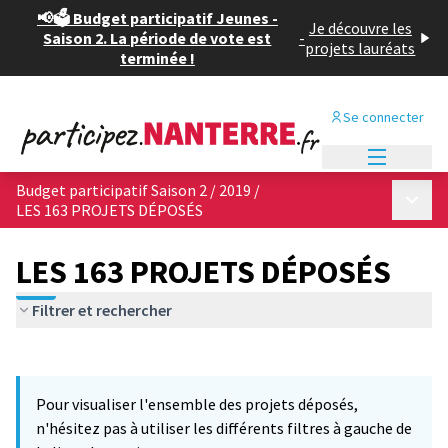
📢🗳️ Budget participatif Jeunes -
Je découvre les
Saison 2. La période de vote est
-
projets lauréats
terminée !
Se connecter
Menu princi
Budget participatif Saison 2 / 2019
/
Menu p
LES 163 PROJETS DÉPOSÉS
LES 163 PROJETS DÉPOSÉS
Filtrer et rechercher
Passer la carte
Leaflet
|
©
OpenStreetMap
contributors
4
L'élément suivant est une carte qui présente les éléments de cet
+
Pour visualiser l'ensemble des projets déposés,
−
n'hésitez pas à utiliser les différents filtres à gauche de