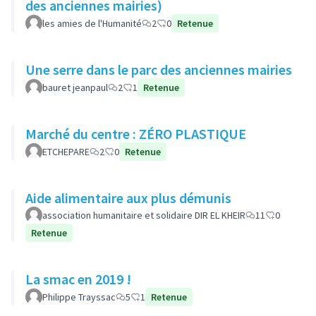
des anciennes mairies)
les amies de l'Humanité
2
0
Retenue
Une serre dans le parc des anciennes mairies
bauret jeanpaul
2
1
Retenue
Marché du centre : ZÉRO PLASTIQUE
ETCHEPARE
2
0
Retenue
Aide alimentaire aux plus démunis
association humanitaire et solidaire DIR EL KHEIR
11
0
Retenue
La smac en 2019 !
Philippe Trayssac
5
1
Retenue