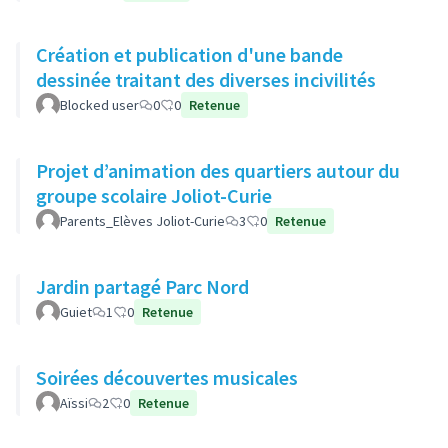
Création et publication d'une bande
dessinée traitant des diverses incivilités
Blocked user
0
0
Retenue
Projet d’animation des quartiers autour du
groupe scolaire Joliot-Curie
Parents_Elèves Joliot-Curie
3
0
Retenue
Jardin partagé Parc Nord
Guiet
1
0
Retenue
Soirées découvertes musicales
Aïssi
2
0
Retenue