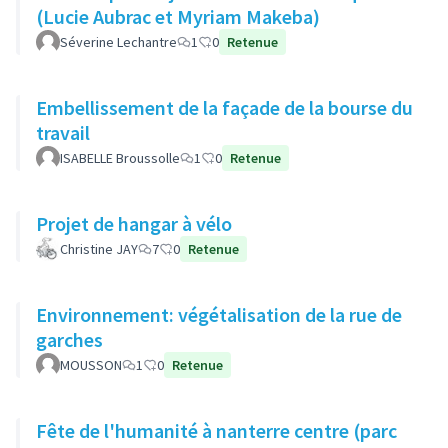
(Lucie Aubrac et Myriam Makeba)
Séverine Lechantre
1
0
Retenue
Embellissement de la façade de la bourse du
travail
ISABELLE Broussolle
1
0
Retenue
Projet de hangar à vélo
Christine JAY
7
0
Retenue
Environnement: végétalisation de la rue de
garches
MOUSSON
1
0
Retenue
Fête de l'humanité à nanterre centre (parc