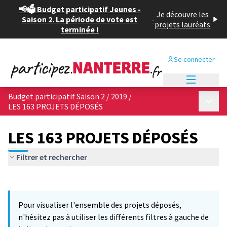
📢🗳️ Budget participatif Jeunes -
Je découvre les
Saison 2. La période de vote est
-
projets lauréats
terminée !
Se connecter
Menu princi
Budget participatif Saison 2 / 2019
/
Menu p
LES 163 PROJETS DÉPOSÉS
LES 163 PROJETS DÉPOSÉS
Filtrer et rechercher
Passer la carte
Leaflet
|
©
OpenStreetMap
contributors
12
L'élément suivant est une carte qui présente les éléments de cet
+
Pour visualiser l'ensemble des projets déposés,
−
n'hésitez pas à utiliser les différents filtres à gauche de