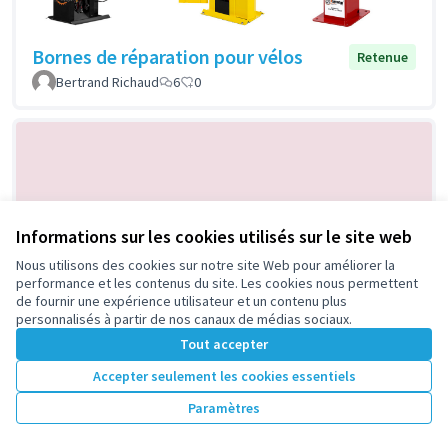
Bornes de réparation pour vélos
Retenue
Bertrand Richaud
6
0
Informations sur les cookies utilisés sur le site web
Nous utilisons des cookies sur notre site Web pour améliorer la
performance et les contenus du site. Les cookies nous permettent
Ateliers de brassage dans la grange à
Retenue
de fournir une expérience utilisateur et un contenu plus
personnalisés à partir de nos canaux de médias sociaux.
grains de la rue Silvy
Tout accepter
Philippe Converset
6
0
Accepter seulement les cookies essentiels
Paramètres