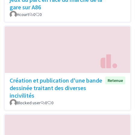
gare sur A86
Hcourt
0
0
Création et publication d'une bande
Retenue
dessinée traitant des diverses
incivilités
Blocked user
0
0