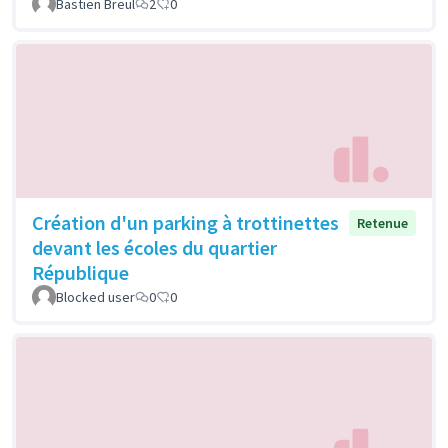
Bastien Breul
2
0
Création d'un parking à trottinettes
Retenue
devant les écoles du quartier
République
Blocked user
0
0