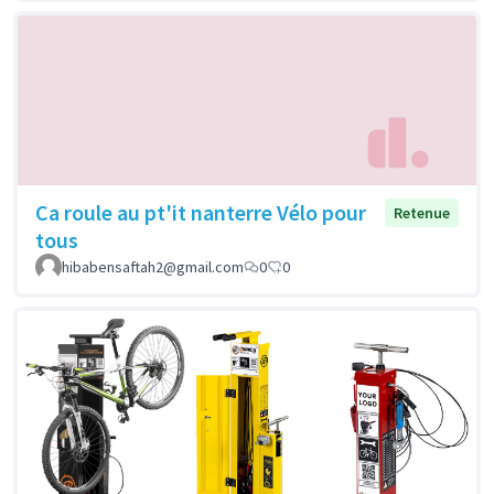
Ca roule au pt'it nanterre Vélo pour
Retenue
tous
hibabensaftah2@gmail.com
0
0