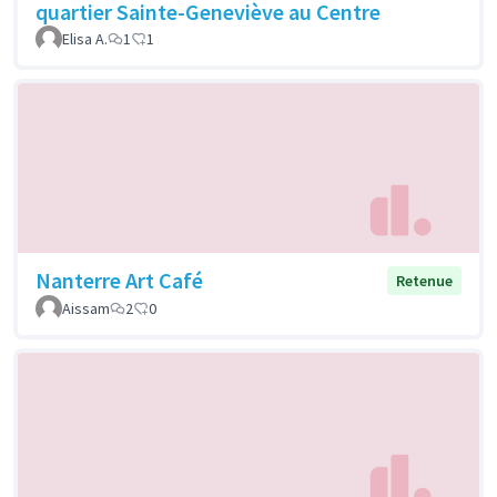
quartier Sainte-Geneviève au Centre
Elisa A.
1
1
Nanterre Art Café
Retenue
Aissam
2
0