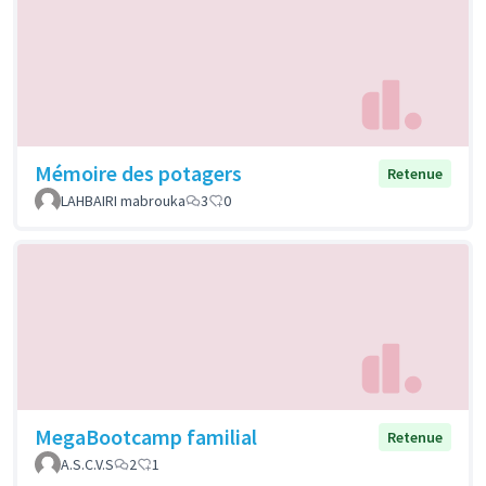
Mémoire des potagers
Retenue
LAHBAIRI mabrouka
3
0
MegaBootcamp familial
Retenue
A.S.C.V.S
2
1