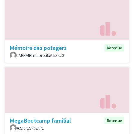
Mémoire des potagers
Retenue
LAHBAIRI mabrouka
3
0
MegaBootcamp familial
Retenue
A.S.C.V.S
2
1