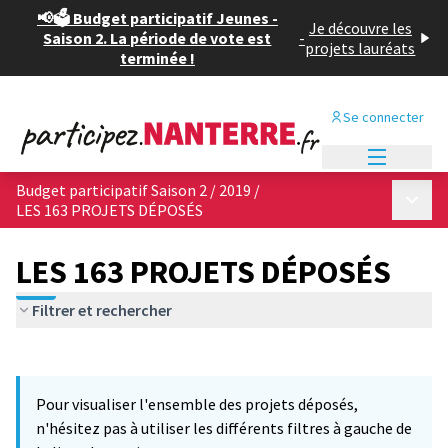
📢🗳️ Budget participatif Jeunes -
Je découvre les
Saison 2. La période de vote est
-
projets lauréats
terminée !
Se connecter
Menu princi
Budget participatif Saison 2 / 2019
/
Menu p
LES 163 PROJETS DÉPOSÉS
LES 163 PROJETS DÉPOSÉS
Filtrer et rechercher
Passer la carte
Leaflet
|
©
OpenStreetMap
contributors
10
L'élément suivant est une carte qui présente les éléments de cet
+
Pour visualiser l'ensemble des projets déposés,
−
n'hésitez pas à utiliser les différents filtres à gauche de