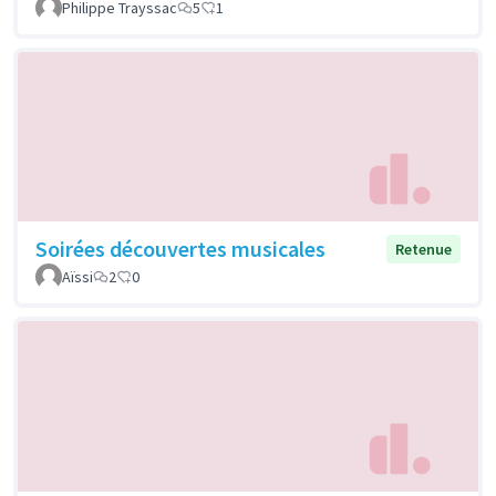
Philippe Trayssac
5
1
Soirées découvertes musicales
Retenue
Aïssi
2
0