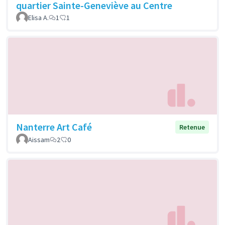
quartier Sainte-Geneviève au Centre
Elisa A.
1
1
Nanterre Art Café
Retenue
Aissam
2
0