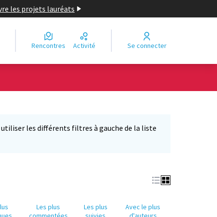
re les projets lauréats
Rencontres
Activité
Se connecter
Leaflet
|
©
OpenStreetMap
contributors
e des points de carte. L'élément peut être utilisé avec un lecteur
iliser les différents filtres à gauche de la liste
lus
Les plus
Les plus
Avec le plus
nues
commentées
suivies
d'auteurs