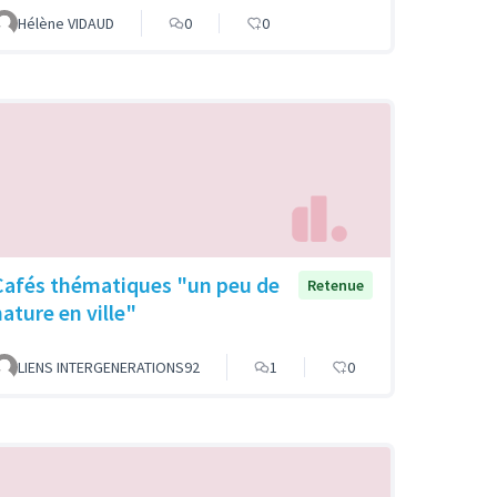
Hélène VIDAUD
0
0
Cafés thématiques "un peu de
Retenue
nature en ville"
LIENS INTERGENERATIONS92
1
0