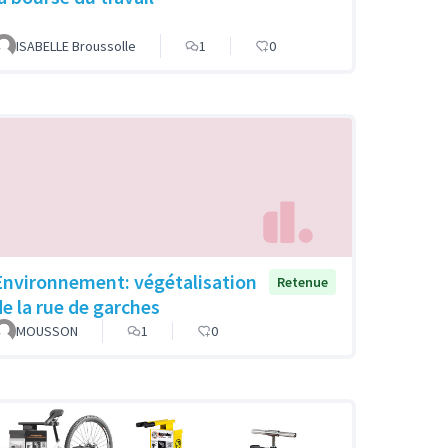
ISABELLE Broussolle
1
0
Environnement: végétalisation
Retenue
de la rue de garches
MOUSSON
1
0