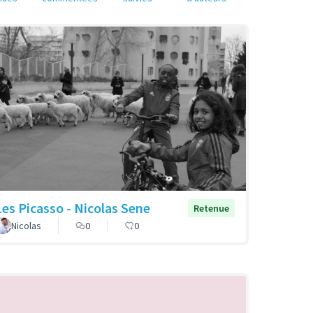
Les Picasso - Nicolas Sene
Retenue
Nicolas
0
0