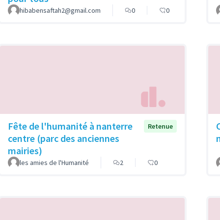
hibabensaftah2@gmail.com
0
0
Fête de l'humanité à nanterre
Retenue
centre (parc des anciennes
mairies)
les amies de l'Humanité
2
0