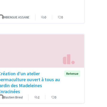
MBENGUE ASSANE
0
0
Création d’un atelier
Retenue
permaculture ouvert à tous au
jardin des Madeleines
Enracinées
Bastien Breul
2
0