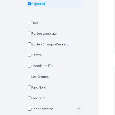
Rejected
Tout
Portée générale
Boule - Champs-Pierreux
Centre
Chemin de l'Île
Les Groues
Parc Nord
Parc Sud
Petit Nanterre