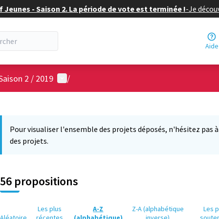
f Jeunes - Saison 2. La période de vote est terminée !
-
Je découv
Aide
Menu utilisateur
Saison 2 / 2019
/
 la carte
9
 suivant est une carte qui présente les éléments de cette page comm
Pour visualiser l'ensemble des projets déposés, n'hésitez pas à ut
des projets.
56 propositions
Les plus
A-Z
Z-A (alphabétique
Les p
Aléatoire
récentes
(alphabétique)
inverse)
soute