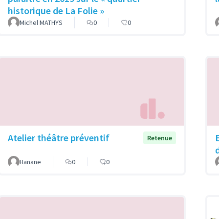
historique de La Folie »
Michel MATHYS
0
0
Atelier théâtre préventif
Retenue
Hanane
0
0