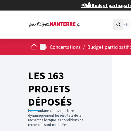
📢🗳️ Budget participati
Accueil
Menu principal
/
Concertations
/
Budget participatif 
Passer
L'élément
+
−
LES 163
PROJETS
DÉPOSÉS
Le formulaire ci-dessous filtre
dynamiquement les résultats de la
recherche lorsque les conditions de
recherche sont modifiées.