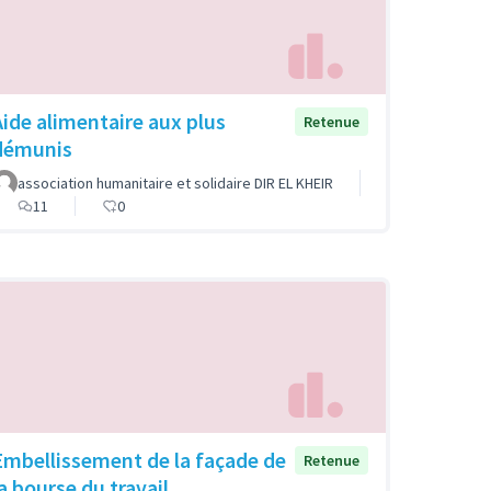
Aide alimentaire aux plus
Retenue
démunis
association humanitaire et solidaire DIR EL KHEIR
11
0
Embellissement de la façade de
Retenue
la bourse du travail