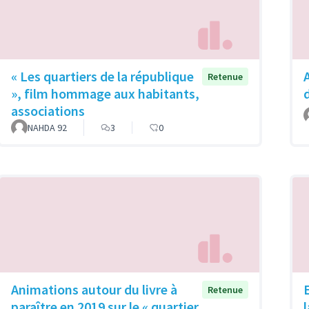
« Les quartiers de la république
Retenue
», film hommage aux habitants,
associations
NAHDA 92
3
0
Animations autour du livre à
Retenue
paraître en 2019 sur le « quartier