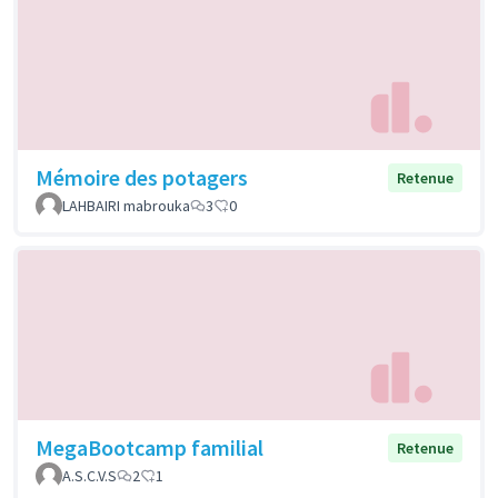
Mémoire des potagers
Retenue
LAHBAIRI mabrouka
3
0
MegaBootcamp familial
Retenue
A.S.C.V.S
2
1