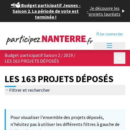
📢🗳️ Budget participatif Jeunes -
Je découvre les
Saison 2. La période de vote est
-
projets lauréats
terminée !
Se connecter
Menu princi
Budget participatif Saison 2 / 2019
/
Menu p
LES 163 PROJETS DÉPOSÉS
LES 163 PROJETS DÉPOSÉS
Filtrer et rechercher
Passer la carte
Leaflet
|
©
OpenStreetMap
contributors
10
L'élément suivant est une carte qui présente les éléments de cet
+
Pour visualiser l'ensemble des projets déposés,
−
n'hésitez pas à utiliser les différents filtres à gauche de