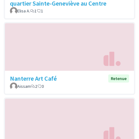
quartier Sainte-Geneviève au Centre
Elisa A.
1
1
Nanterre Art Café
Retenue
Aissam
2
0