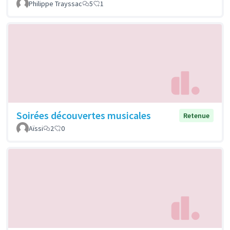
Philippe Trayssac
5
1
Soirées découvertes musicales
Retenue
Aïssi
2
0