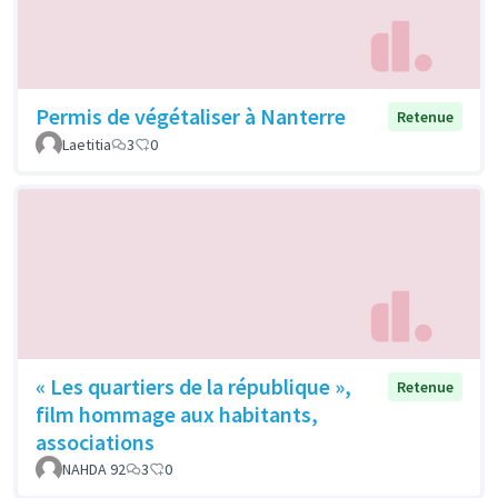
Permis de végétaliser à Nanterre
Retenue
Laetitia
3
0
« Les quartiers de la république »,
Retenue
film hommage aux habitants,
associations
NAHDA 92
3
0