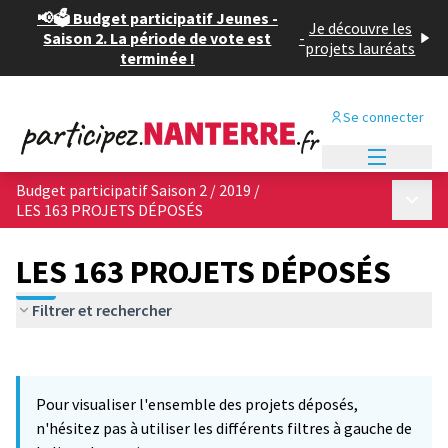
📢🗳️ Budget participatif Jeunes -
Je découvre les
Saison 2. La période de vote est
-
projets lauréats
terminée !
Se connecter
Menu princi
Budget participatif Saison 2 / 2019
/
Menu p
LES 163 PROJETS DÉPOSÉS
LES 163 PROJETS DÉPOSÉS
Filtrer et rechercher
Passer la carte
Leaflet
|
©
OpenStreetMap
contributors
7
L'élément suivant est une carte qui présente les éléments de cet
+
Pour visualiser l'ensemble des projets déposés,
−
n'hésitez pas à utiliser les différents filtres à gauche de