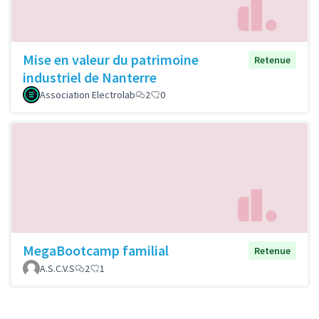
Mise en valeur du patrimoine
Retenue
industriel de Nanterre
Association Electrolab
2
0
MegaBootcamp familial
Retenue
A.S.C.V.S
2
1