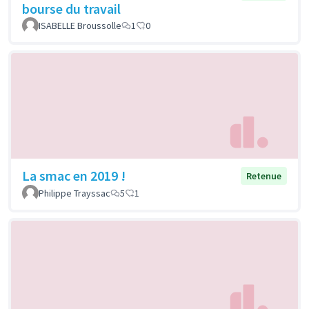
bourse du travail
ISABELLE Broussolle
1
0
La smac en 2019 !
Retenue
Philippe Trayssac
5
1