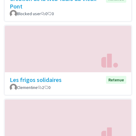
Pont
Blocked user
0
0
Les frigos solidaires
Retenue
Clementine
2
0