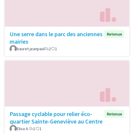
Une serre dans le parc des anciennes
Retenue
mairies
bauret jeanpaul
2
1
Passage cyclable pour relier éco-
Retenue
quartier Sainte-Geneviève au Centre
Elisa A.
1
1