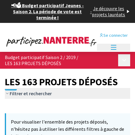
📢🗳️ Budget participatif Jeunes -
Je découvre les
Saison 2. La période de vote est
-
projets lauréats
terminée !
Se connecter
Menu princi
Budget participatif Saison 2 / 2019
/
Menu p
LES 163 PROJETS DÉPOSÉS
LES 163 PROJETS DÉPOSÉS
Filtrer et rechercher
Passer la carte
Leaflet
|
©
OpenStreetMap
contributors
6
L'élément suivant est une carte qui présente les éléments de cet
+
Pour visualiser l'ensemble des projets déposés,
−
n'hésitez pas à utiliser les différents filtres à gauche de