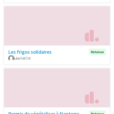
Les frigos solidaires
Retenue
Léa
6
0
Permis de végétaliser à Nanterre
Retenue