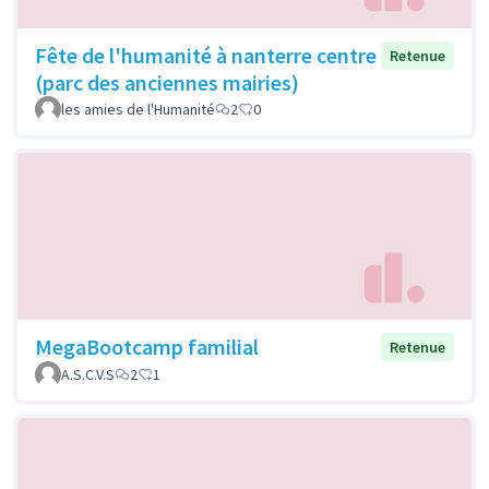
Fête de l'humanité à nanterre centre
Retenue
(parc des anciennes mairies)
les amies de l'Humanité
2
0
MegaBootcamp familial
Retenue
A.S.C.V.S
2
1