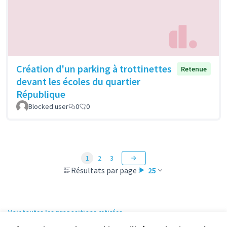
Création d'un parking à trottinettes
Retenue
devant les écoles du quartier
République
Blocked user
0
0
1
2
3
Résultats par page :
25
Voir toutes les propositions retirées