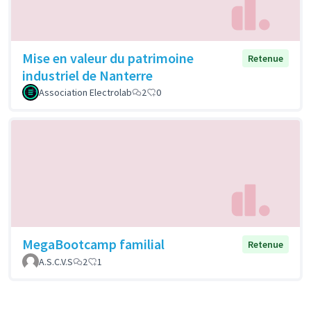
Mise en valeur du patrimoine
Retenue
industriel de Nanterre
Association Electrolab
2
0
MegaBootcamp familial
Retenue
A.S.C.V.S
2
1