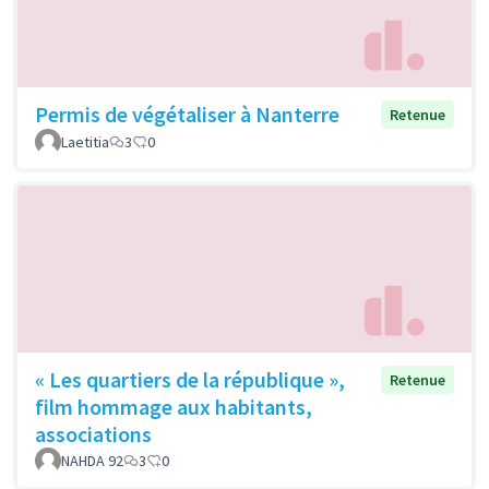
Permis de végétaliser à Nanterre
Retenue
Laetitia
3
0
« Les quartiers de la république »,
Retenue
film hommage aux habitants,
associations
NAHDA 92
3
0