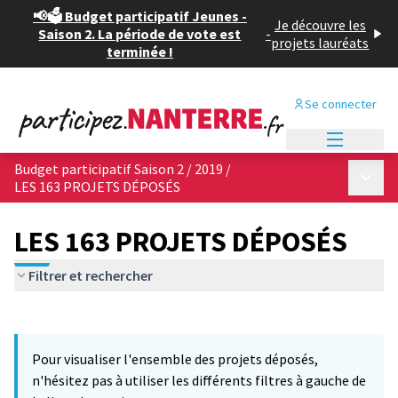
📢🗳️ Budget participatif Jeunes -
Je découvre les
Saison 2. La période de vote est
-
projets lauréats
terminée !
Se connecter
Menu princi
Budget participatif Saison 2 / 2019
/
Menu p
LES 163 PROJETS DÉPOSÉS
LES 163 PROJETS DÉPOSÉS
Filtrer et rechercher
Passer la carte
Leaflet
|
©
OpenStreetMap
contributors
7
L'élément suivant est une carte qui présente les éléments de cet
+
Pour visualiser l'ensemble des projets déposés,
−
n'hésitez pas à utiliser les différents filtres à gauche de