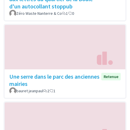
d'un autocollant stoppub
Zéro Waste Nanterre & Co
1
0
Une serre dans le parc des anciennes
Retenue
mairies
bauret jeanpaul
2
1