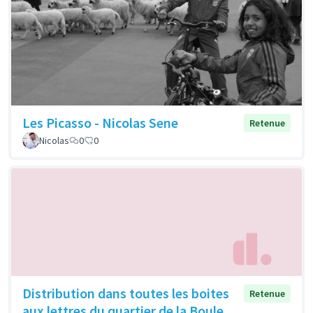
Les Picasso - Nicolas Sene
Retenue
Nicolas
0
0
Distribution dans toutes les boites
Retenue
aux lettres du quartier de la Boule