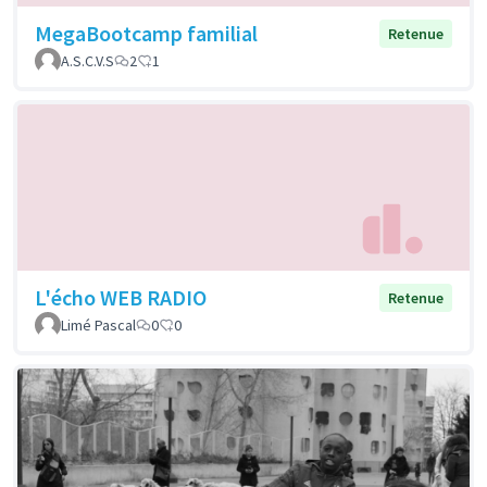
MegaBootcamp familial
Retenue
A.S.C.V.S
2
1
L'écho WEB RADIO
Retenue
Limé Pascal
0
0