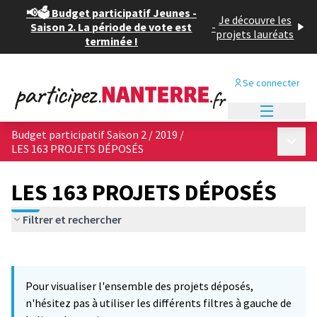
📢🗳️ Budget participatif Jeunes -
Je découvre les
Saison 2. La période de vote est
-
projets lauréats
terminée !
Se connecter
Menu princi
Budget participatif Saison 2 / 2019
/
Menu p
LES 163 PROJETS DÉPOSÉS
LES 163 PROJETS DÉPOSÉS
Filtrer et rechercher
Passer la carte
Leaflet
|
©
OpenStreetMap
contributors
6
L'élément suivant est une carte qui présente les éléments de cet
+
Pour visualiser l'ensemble des projets déposés,
−
n'hésitez pas à utiliser les différents filtres à gauche de