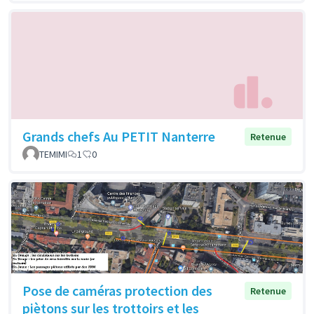
Grands chefs Au PETIT Nanterre
Retenue
TEMIMI
1
0
Pose de caméras protection des
Retenue
piètons sur les trottoirs et les