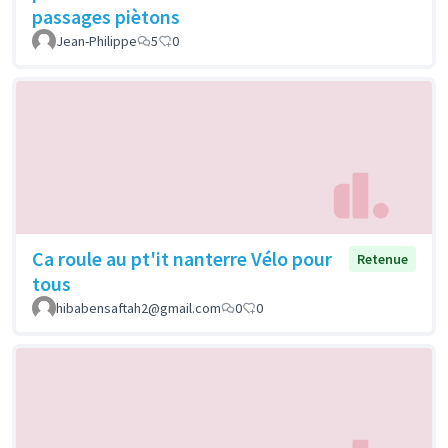
passages piètons
Jean-Philippe
5
0
Ca roule au pt'it nanterre Vélo pour
Retenue
tous
hibabensaftah2@gmail.com
0
0