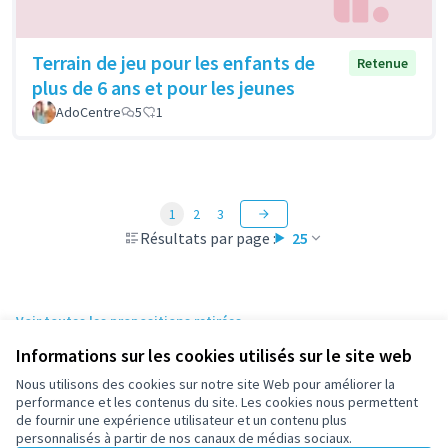
Terrain de jeu pour les enfants de
Retenue
plus de 6 ans et pour les jeunes
AdoCentre
5
1
1
2
3
Résultats par page :
25
Voir toutes les propositions retirées
Informations sur les cookies utilisés sur le site web
Nous utilisons des cookies sur notre site Web pour améliorer la
Conditions d'utilisation
performance et les contenus du site. Les cookies nous permettent
Paramètres des cookies
de fournir une expérience utilisateur et un contenu plus
participez.nanterre.fr sur X
participez.nanterre.fr sur Facebook
participez.nanterre.fr sur Instagram
participez.nanterre.fr sur YouTube
participez.nanterre.fr sur GitHub
personnalisés à partir de nos canaux de médias sociaux.