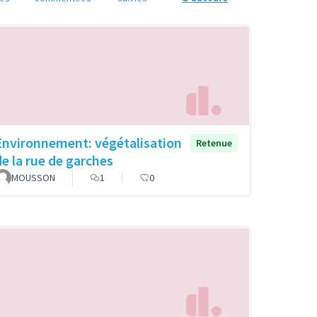
Environnement: végétalisation
Retenue
de la rue de garches
MOUSSON
1
0