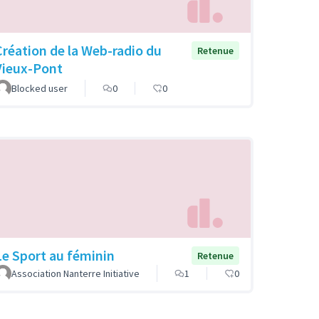
Création de la Web-radio du
Retenue
Vieux-Pont
Blocked user
0
0
Le Sport au féminin
Retenue
Association Nanterre Initiative
1
0