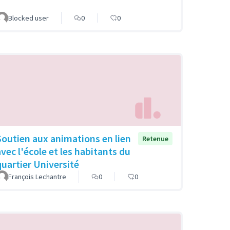
Blocked user
0
0
Soutien aux animations en lien
Retenue
avec l'école et les habitants du
quartier Université
François Lechantre
0
0