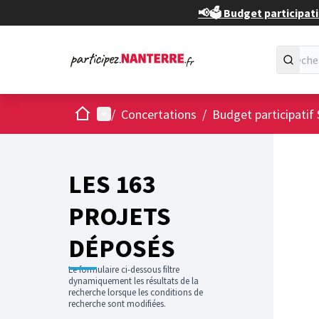
📢🗳️ Budget participati
Accueil
Menu principal
/
Concertations
/
Budget participatif 
Passer
L'élément
+
−
LES 163
PROJETS
DÉPOSÉS
Le formulaire ci-dessous filtre
dynamiquement les résultats de la
recherche lorsque les conditions de
recherche sont modifiées.