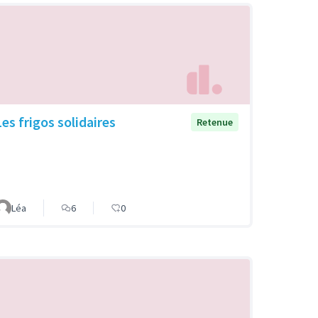
Les frigos solidaires
Retenue
Léa
6
0