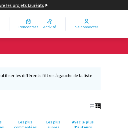
re les projets lauréats
Rencontres
Activité
Se connecter
Leaflet
|
©
OpenStreetMap
contributors
e des points de carte. L'élément peut être utilisé avec un lecteur
iliser les différents filtres à gauche de la liste
us
Les plus
Les plus
Avec le plus
es
commentées
suivies
d'auteurs