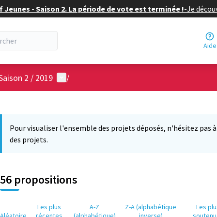
f Jeunes - Saison 2. La période de vote est terminée !
-
Je découv
Aide
Menu utilisateur
Saison 2 / 2019
/
 la carte
3
 suivant est une carte qui présente les éléments de cette page comm
Pour visualiser l'ensemble des projets déposés, n'hésitez pas à ut
des projets.
56 propositions
Les plus
A-Z
Z-A (alphabétique
Les pl
Aléatoire
récentes
(alphabétique)
inverse)
soutenu