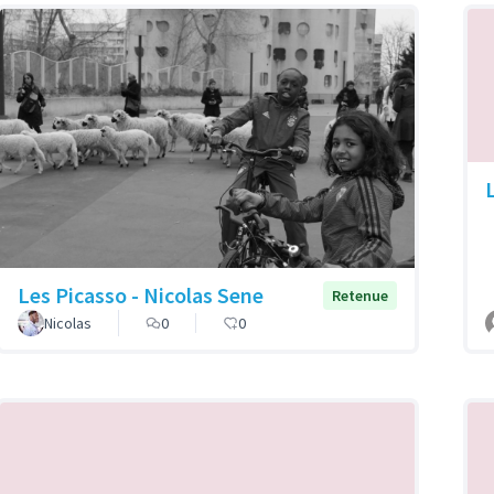
Les Picasso - Nicolas Sene
Retenue
Nicolas
0
0