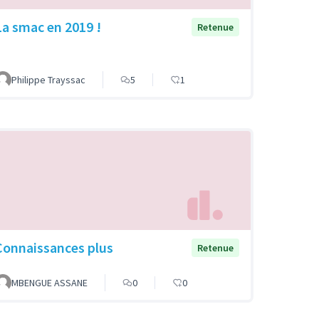
La smac en 2019 !
Retenue
Philippe Trayssac
5
1
Connaissances plus
Retenue
MBENGUE ASSANE
0
0