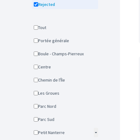
Rejected
Tout
Portée générale
Boule - Champs-Pierreux
Centre
Chemin de l'Île
Les Groues
Parc Nord
Parc Sud
Petit Nanterre