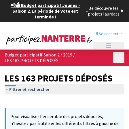
📢🗳️ Budget participatif Jeunes -
Je découvre les
Saison 2. La période de vote est
-
projets lauréats
terminée !
Se connecter
Menu princi
Budget participatif Saison 2 / 2019
/
Menu p
LES 163 PROJETS DÉPOSÉS
LES 163 PROJETS DÉPOSÉS
Filtrer et rechercher
Passer la carte
Leaflet
|
©
OpenStreetMap
contributors
12
L'élément suivant est une carte qui présente les éléments de cet
+
Pour visualiser l'ensemble des projets déposés,
−
n'hésitez pas à utiliser les différents filtres à gauche de