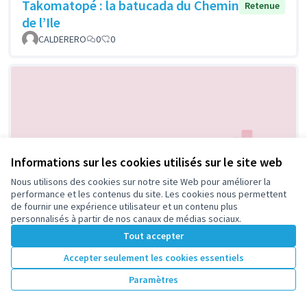
Takomatopé : la batucada du Chemin
Retenue
de l’Ile
CALDERERO
0
0
Informations sur les cookies utilisés sur le site web
Nous utilisons des cookies sur notre site Web pour améliorer la
Animations autour du livre à paraître
Retenue
performance et les contenus du site. Les cookies nous permettent
en 2019 sur le « quartier historique
de fournir une expérience utilisateur et un contenu plus
personnalisés à partir de nos canaux de médias sociaux.
de La Folie »
Tout accepter
Michel MATHYS
0
0
Accepter seulement les cookies essentiels
Paramètres