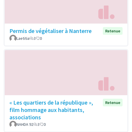
Permis de végétaliser à Nanterre
Retenue
Laetitia
3
0
« Les quartiers de la république »,
Retenue
film hommage aux habitants,
associations
NAHDA 92
3
0