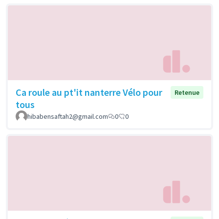
Ca roule au pt'it nanterre Vélo pour
Retenue
tous
hibabensaftah2@gmail.com
0
0