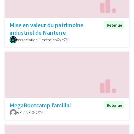
Mise en valeur du patrimoine
Retenue
industriel de Nanterre
Association Electrolab
2
0
MegaBootcamp familial
Retenue
A.S.C.V.S
2
1